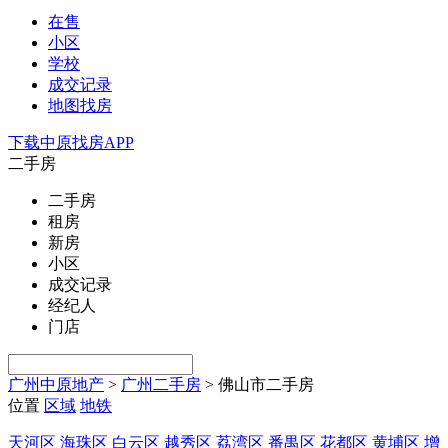
在售
小区
学校
成交记录
地图找房
下载中原找房APP
二手房
二手房
租房
新房
小区
成交记录
经纪人
门店
广州中原地产
>
广州二手房
>
佛山市二手房
位置
区域
地铁
天河区
海珠区
白云区
越秀区
荔湾区
番禺区
花都区
黄埔区
增