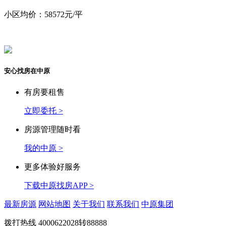
小区均价：58572元/平
安心找房在中原
有房要租售
立即委托 >
房源管理随时看
我的中原 >
更多体验好服务
下载中原找房APP >
最新房源
网站地图
关于我们
联系我们
中原集团
拨打热线
4000622028转88888