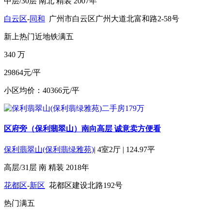
中层/30层
南北
精装
2007年
白云区
-
同和
广州市白云区广州大道北富和路2-58号
新上
热门
近地铁
满五
340
万
29864元/平
小区均价：40366元/平
区府旁（保利翡翠山）南向高层 诚意卖方便看
保利翡翠山(保利翡绿雅苑)
|
4室2厅
|
124.97平
高层/31层
南
精装
2018年
花都区
-
新区
花都区建设北路192号
热门
满五