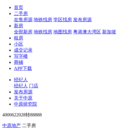
首页
二手房
在售房源
地铁找房
学区找房
发布房源
新房
全部新房
地铁找房
地图找房
粤港澳大湾区
新加坡
租房
小区
成交记录
写字楼
商铺
APP下载
经纪人
经纪人
门店
发布房源
关于中原
中原研究院
4000622028转88888
中原地产
二手房