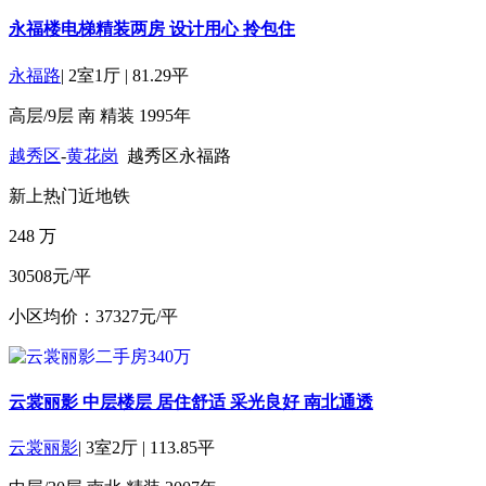
永福楼电梯精装两房 设计用心 拎包住
永福路
|
2室1厅
|
81.29平
高层/9层
南
精装
1995年
越秀区
-
黄花岗
越秀区永福路
新上
热门
近地铁
248
万
30508元/平
小区均价：37327元/平
云裳丽影 中层楼层 居住舒适 采光良好 南北通透
云裳丽影
|
3室2厅
|
113.85平