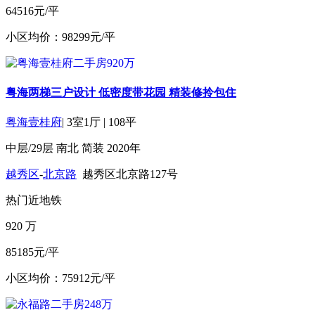
64516元/平
小区均价：98299元/平
粤海两梯三户设计 低密度带花园 精装修拎包住
粤海壹桂府
|
3室1厅
|
108平
中层/29层
南北
简装
2020年
越秀区
-
北京路
越秀区北京路127号
热门
近地铁
920
万
85185元/平
小区均价：75912元/平