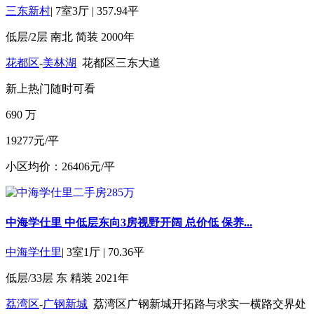
三东新村
|
7室3厅
|
357.94平
低层/2层
南北
简装
2000年
花都区
-
美林湖
花都区三东大道
新上
热门
随时可看
690
万
19277元/平
小区均价：26406元/平
中海学仕里 中低层东向3房视野开阔 总价低 保养...
中海学仕里
|
3室1厅
|
70.36平
低层/33层
东
精装
2021年
荔湾区
-
广钢新城
荔湾区广钢新城开拓路与求实一横路交界处