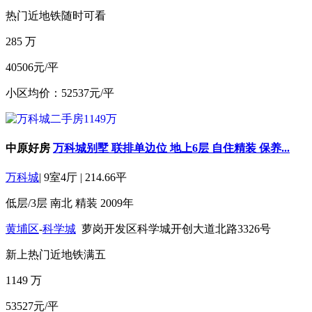
热门
近地铁
随时可看
285
万
40506元/平
小区均价：52537元/平
中原好房
万科城别墅 联排单边位 地上6层 自住精装 保养...
万科城
|
9室4厅
|
214.66平
低层/3层
南北
精装
2009年
黄埔区
-
科学城
萝岗开发区科学城开创大道北路3326号
新上
热门
近地铁
满五
1149
万
53527元/平