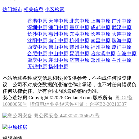
热门城市
相关信息
小区检索
香港中原
天津中原
北京中原
上海中原
广州中原
深圳中原
澳门中原
重庆中原
成都中原
武汉中原
长沙中原
惠州中原
东莞中原
长春中原
大连中原
沈阳中原
南宁中原
杭州中原
南昌中原
珠海中原
西安中原
佛山中原
赣州中原
福州中原
厦门中原
合肥中原
中山中原
昆明中原
哈尔滨中原
宁波中原
肇庆中原
襄阳中原
济南中原
郑州中原
兰州中原
无锡中原
扬州中原
本站所载各种成交信息和数据仅供参考，不构成任何投资建
议；公司不对成交数据的准确性作出承诺，也不对任何错误负
任何法律责任。所有合同均以最终签约为准。
安心选好房 Copyright ©2026 Centanet.com 版权所有
粤ICP备
16080050号
增值电信业务经营许可证：合字B2-20210337
粤公网安备 44030502004627号
权限详情