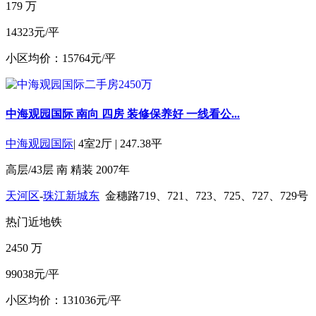
179
万
14323元/平
小区均价：15764元/平
中海观园国际 南向 四房 装修保养好 一线看公...
中海观园国际
|
4室2厅
|
247.38平
高层/43层
南
精装
2007年
天河区
-
珠江新城东
金穗路719、721、723、725、727、729号
热门
近地铁
2450
万
99038元/平
小区均价：131036元/平