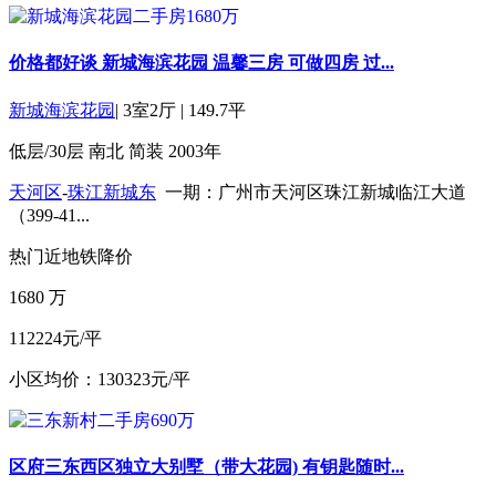
价格都好谈 新城海滨花园 温馨三房 可做四房 过...
新城海滨花园
|
3室2厅
|
149.7平
低层/30层
南北
简装
2003年
天河区
-
珠江新城东
一期：广州市天河区珠江新城临江大道
（399-41...
热门
近地铁
降价
1680
万
112224元/平
小区均价：130323元/平
区府三东西区独立大别墅（带大花园) 有钥匙随时...