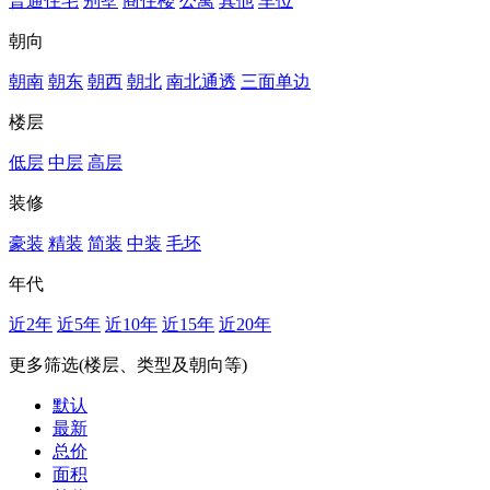
普通住宅
别墅
商住楼
公寓
其他
车位
朝向
朝南
朝东
朝西
朝北
南北通透
三面单边
楼层
低层
中层
高层
装修
豪装
精装
简装
中装
毛坯
年代
近2年
近5年
近10年
近15年
近20年
更多筛选(楼层、类型及朝向等)
默认
最新
总价
面积