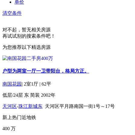
单价
清空条件
对不起，暂无相关房源
再试试别的搜索条件吧！
为您推荐以下精选房源
户型为两室一厅一卫带阳台，格局方正。
南国花园
|
2室1厅
|
62平
低层/24层
东
简装
2002年
天河区
-
珠江新城东
天河区平月路南国一街1号～17号
新上
热门
近地铁
400
万