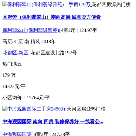
花都区房源热门榜
区府旁（保利翡翠山）南向高层 诚意卖方便看
保利翡翠山(保利翡绿雅苑)
|
4室2厅
|
124.97平
高层/31层
南
精装
2018年
花都区
-
新区
花都区建设北路192号
热门
满五
179
万
14323元/平
小区均价：15764元/平
天河区房源热门榜
中海观园国际 南向 四房 装修保养好 一线看公...
中海观园国际
|
4室2厅
|
247.38平