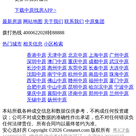
下载中原找房APP >
最新房源
网站地图
关于我们
联系我们
中原集团
拨打热线
4000622028转88888
热门城市
相关信息
小区检索
香港中原
天津中原
北京中原
上海中原
广州中原
深圳中原
澳门中原
重庆中原
成都中原
武汉中原
长沙中原
惠州中原
东莞中原
长春中原
大连中原
沈阳中原
南宁中原
杭州中原
南昌中原
珠海中原
西安中原
佛山中原
赣州中原
福州中原
厦门中原
合肥中原
中山中原
昆明中原
哈尔滨中原
宁波中原
肇庆中原
襄阳中原
济南中原
郑州中原
兰州中原
无锡中原
扬州中原
本站所载各种成交信息和数据仅供参考，不构成任何投资建
议；公司不对成交数据的准确性作出承诺，也不对任何错误负
任何法律责任。所有合同均以最终签约为准。
安心选好房 Copyright ©2026 Centanet.com 版权所有
粤ICP备