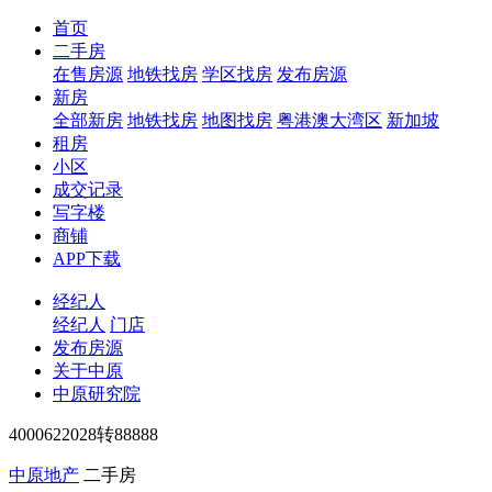
首页
二手房
在售房源
地铁找房
学区找房
发布房源
新房
全部新房
地铁找房
地图找房
粤港澳大湾区
新加坡
租房
小区
成交记录
写字楼
商铺
APP下载
经纪人
经纪人
门店
发布房源
关于中原
中原研究院
4000622028转88888
中原地产
二手房