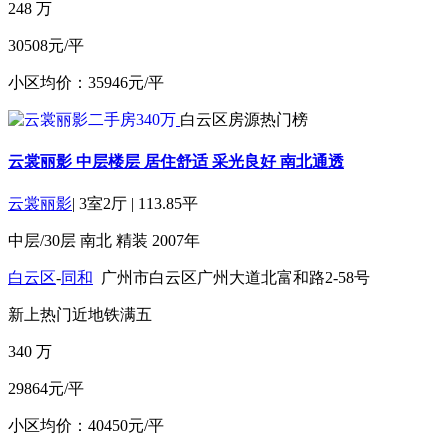
248
万
30508元/平
小区均价：35946元/平
白云区房源热门榜
云裳丽影 中层楼层 居住舒适 采光良好 南北通透
云裳丽影
|
3室2厅
|
113.85平
中层/30层
南北
精装
2007年
白云区
-
同和
广州市白云区广州大道北富和路2-58号
新上
热门
近地铁
满五
340
万
29864元/平
小区均价：40450元/平