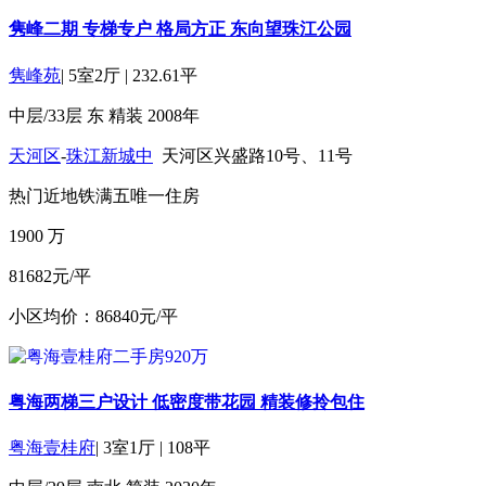
隽峰二期 专梯专户 格局方正 东向望珠江公园
隽峰苑
|
5室2厅
|
232.61平
中层/33层
东
精装
2008年
天河区
-
珠江新城中
天河区兴盛路10号、11号
热门
近地铁
满五
唯一住房
1900
万
81682元/平
小区均价：86840元/平
粤海两梯三户设计 低密度带花园 精装修拎包住
粤海壹桂府
|
3室1厅
|
108平