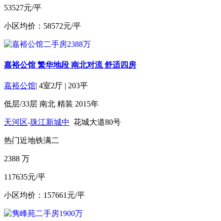
53527元/平
小区均价：58572元/平
嘉裕公馆 繁华地段 南北对流 舒适四房
嘉裕公馆
|
4室2厅
|
203平
低层/33层
南北
精装
2015年
天河区
-
珠江新城中
花城大道80号
热门
近地铁
满二
2388
万
117635元/平
小区均价：157661元/平