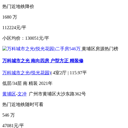
热门
近地铁
降价
1680
万
112224元/平
小区均价：130051元/平
黄埔区房源热门榜
万科城市之光 南向四房 户型方正 精装修
万科城市之光(悦光花园)
|
4室2厅
|
115.97平
低层/34层
南
精装
2021年
黄埔区
-
文冲
广州市黄埔区大沙东路362号
热门
近地铁
随时可看
546
万
47081元/平