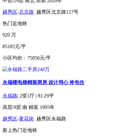
中层/29层
南北
简装
2020年
越秀区
-
北京路
越秀区北京路127号
热门
近地铁
920
万
85185元/平
小区均价：75056元/平
永福楼电梯精装两房 设计用心 拎包住
永福路
|
2室1厅
|
81.29平
高层/9层
南
精装
1995年
越秀区
-
黄花岗
越秀区永福路
新上
热门
近地铁