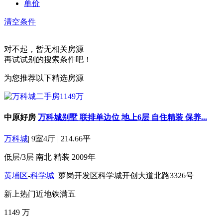
单价
清空条件
对不起，暂无相关房源
再试试别的搜索条件吧！
为您推荐以下精选房源
中原好房
万科城别墅 联排单边位 地上6层 自住精装 保养...
万科城
|
9室4厅
|
214.66平
低层/3层
南北
精装
2009年
黄埔区
-
科学城
萝岗开发区科学城开创大道北路3326号
新上
热门
近地铁
满五
1149
万