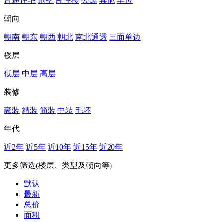
普通住宅
别墅
商住楼
公寓
其他
车位
朝向
朝南
朝东
朝西
朝北
南北通透
三面单边
楼层
低层
中层
高层
装修
豪装
精装
简装
中装
毛坯
年代
近2年
近5年
近10年
近15年
近20年
更多筛选(楼层、类型及朝向等)
默认
最新
总价
面积