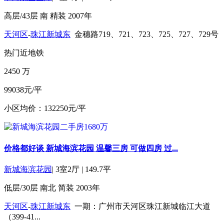
高层/43层
南
精装
2007年
天河区
-
珠江新城东
金穗路719、721、723、725、727、729号
热门
近地铁
2450
万
99038元/平
小区均价：132250元/平
价格都好谈 新城海滨花园 温馨三房 可做四房 过...
新城海滨花园
|
3室2厅
|
149.7平
低层/30层
南北
简装
2003年
天河区
-
珠江新城东
一期：广州市天河区珠江新城临江大道
（399-41...