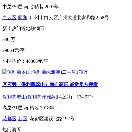
中层/30层
南北
精装
2007年
白云区
-
同和
广州市白云区广州大道北富和路2-58号
新上
热门
近地铁
满五
340
万
29864元/平
小区均价：40366元/平
区府旁（保利翡翠山）南向高层 诚意卖方便看
保利翡翠山(保利翡绿雅苑)
|
4室2厅
|
124.97平
高层/31层
南
精装
2018年
花都区
-
新区
花都区建设北路192号
热门
满五