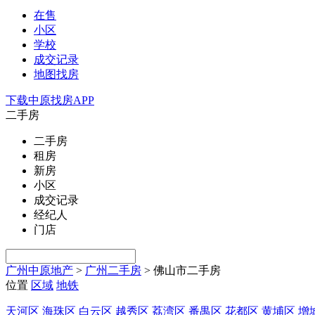
在售
小区
学校
成交记录
地图找房
下载中原找房APP
二手房
二手房
租房
新房
小区
成交记录
经纪人
门店
广州中原地产
>
广州二手房
>
佛山市二手房
位置
区域
地铁
天河区
海珠区
白云区
越秀区
荔湾区
番禺区
花都区
黄埔区
增