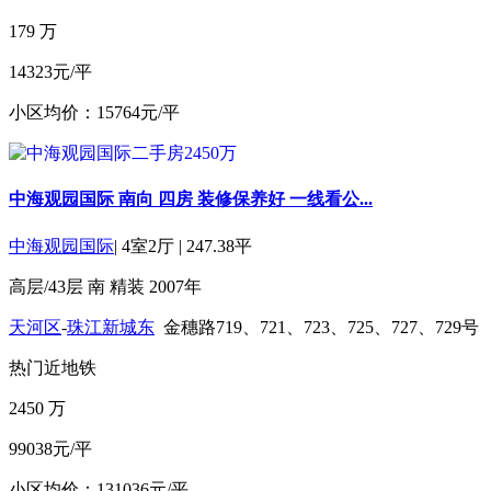
179
万
14323元/平
小区均价：15764元/平
中海观园国际 南向 四房 装修保养好 一线看公...
中海观园国际
|
4室2厅
|
247.38平
高层/43层
南
精装
2007年
天河区
-
珠江新城东
金穗路719、721、723、725、727、729号
热门
近地铁
2450
万
99038元/平
小区均价：131036元/平