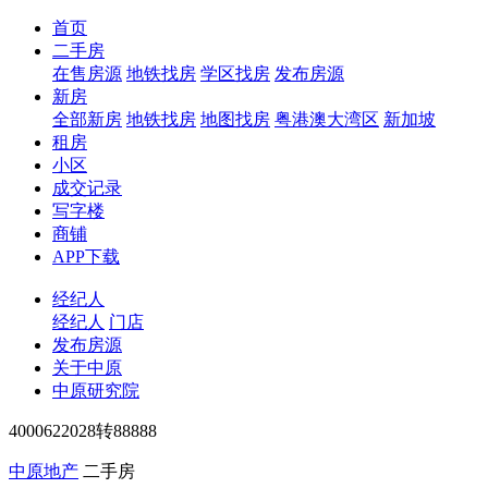
首页
二手房
在售房源
地铁找房
学区找房
发布房源
新房
全部新房
地铁找房
地图找房
粤港澳大湾区
新加坡
租房
小区
成交记录
写字楼
商铺
APP下载
经纪人
经纪人
门店
发布房源
关于中原
中原研究院
4000622028转88888
中原地产
二手房