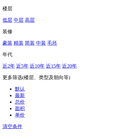
楼层
低层
中层
高层
装修
豪装
精装
简装
中装
毛坯
年代
近2年
近5年
近10年
近15年
近20年
更多筛选(楼层、类型及朝向等)
默认
最新
总价
面积
单价
清空条件