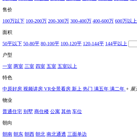
售价
100万以下
100-200万
200-300万
300-400万
400-600万
600万以上
面积
50平以下
50-80平
80-100平
100-120平
120-144平
144平以上
户型
一室
两室
三室
四室
五室
五室以上
特色
中原好房
视频讲房
VR全景看房
新上
热门
满五年
满二年
+ 展
物业
普通住宅
别墅
商住楼
公寓
其他
车位
朝向
朝南
朝东
朝西
朝北
南北通透
三面单边