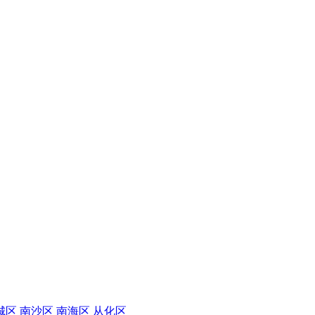
城区
南沙区
南海区
从化区