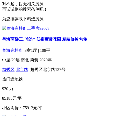
对不起，暂无相关房源
再试试别的搜索条件吧！
为您推荐以下精选房源
粤海两梯三户设计 低密度带花园 精装修拎包住
粤海壹桂府
|
3室1厅
|
108平
中层/29层
南北
简装
2020年
越秀区
-
北京路
越秀区北京路127号
热门
近地铁
920
万
85185元/平
小区均价：75912元/平