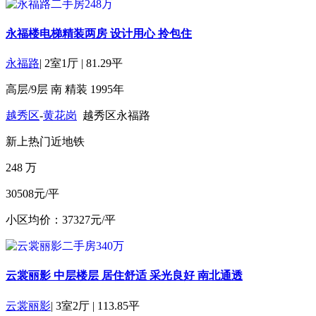
永福楼电梯精装两房 设计用心 拎包住
永福路
|
2室1厅
|
81.29平
高层/9层
南
精装
1995年
越秀区
-
黄花岗
越秀区永福路
新上
热门
近地铁
248
万
30508元/平
小区均价：37327元/平
云裳丽影 中层楼层 居住舒适 采光良好 南北通透
云裳丽影
|
3室2厅
|
113.85平