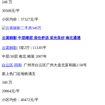
248
万
30508元/平
小区均价：37327元/平
云裳丽影 中层楼层 居住舒适 采光良好 南北通透
云裳丽影
|
3室2厅
|
113.85平
中层/30层
南北
精装
2007年
白云区
-
同和
广州市白云区广州大道北富和路2-58号
新上
热门
近地铁
满五
340
万
29864元/平
小区均价：40472元/平