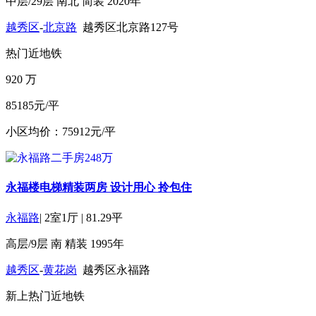
中层/29层
南北
简装
2020年
越秀区
-
北京路
越秀区北京路127号
热门
近地铁
920
万
85185元/平
小区均价：75912元/平
永福楼电梯精装两房 设计用心 拎包住
永福路
|
2室1厅
|
81.29平
高层/9层
南
精装
1995年
越秀区
-
黄花岗
越秀区永福路
新上
热门
近地铁