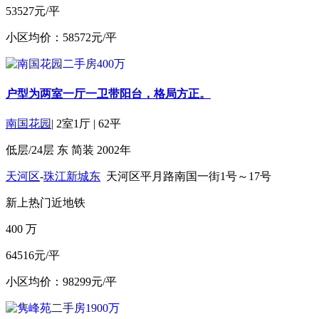
53527元/平
小区均价：58572元/平
户型为两室一厅一卫带阳台，格局方正。
南国花园
|
2室1厅
|
62平
低层/24层
东
简装
2002年
天河区
-
珠江新城东
天河区平月路南国一街1号～17号
新上
热门
近地铁
400
万
64516元/平
小区均价：98299元/平