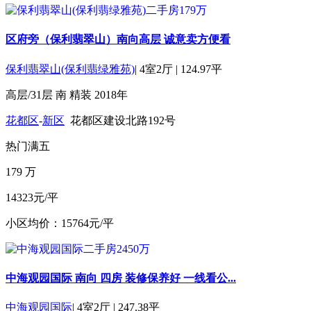
区府旁（保利翡翠山）南向高层 诚意卖方便看
保利翡翠山(保利翡绿雅苑)
|
4室2厅
|
124.97平
高层/31层
南
精装
2018年
花都区
-
新区
花都区建设北路192号
热门
满五
179
万
14323元/平
小区均价：15764元/平
中海观园国际 南向 四房 装修保养好 一线看公...
中海观园国际
|
4室2厅
|
247.38平