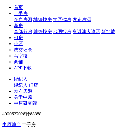
首页
二手房
在售房源
地铁找房
学区找房
发布房源
新房
全部新房
地铁找房
地图找房
粤港澳大湾区
新加坡
租房
小区
成交记录
写字楼
商铺
APP下载
经纪人
经纪人
门店
发布房源
关于中原
中原研究院
4000622028转88888
中原地产
二手房