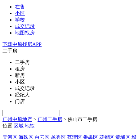
在售
小区
学校
成交记录
地图找房
下载中原找房APP
二手房
二手房
租房
新房
小区
成交记录
经纪人
门店
广州中原地产
>
广州二手房
>
佛山市二手房
位置
区域
地铁
天河区
海珠区
白云区
越秀区
荔湾区
番禺区
花都区
黄埔区
增