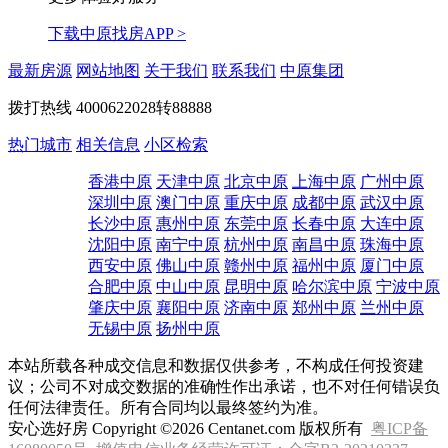
下载中原找房APP >
最新房源
网站地图
关于我们
联系我们
中原集团
拨打热线
4000622028转88888
热门城市
相关信息
小区检索
香港中原
天津中原
北京中原
上海中原
广州中原
深圳中原
澳门中原
重庆中原
成都中原
武汉中原
长沙中原
惠州中原
东莞中原
长春中原
大连中原
沈阳中原
南宁中原
杭州中原
南昌中原
珠海中原
西安中原
佛山中原
赣州中原
福州中原
厦门中原
合肥中原
中山中原
昆明中原
哈尔滨中原
宁波中原
肇庆中原
襄阳中原
济南中原
郑州中原
兰州中原
无锡中原
扬州中原
本站所载各种成交信息和数据仅供参考，不构成任何投资建
议；公司不对成交数据的准确性作出承诺，也不对任何错误负
任何法律责任。所有合同均以最终签约为准。
安心选好房 Copyright ©2026 Centanet.com 版权所有
粤ICP备