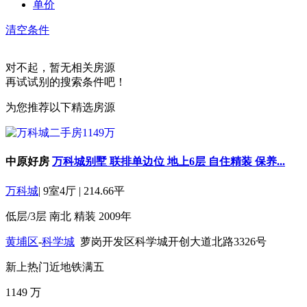
单价
清空条件
对不起，暂无相关房源
再试试别的搜索条件吧！
为您推荐以下精选房源
中原好房
万科城别墅 联排单边位 地上6层 自住精装 保养...
万科城
|
9室4厅
|
214.66平
低层/3层
南北
精装
2009年
黄埔区
-
科学城
萝岗开发区科学城开创大道北路3326号
新上
热门
近地铁
满五
1149
万