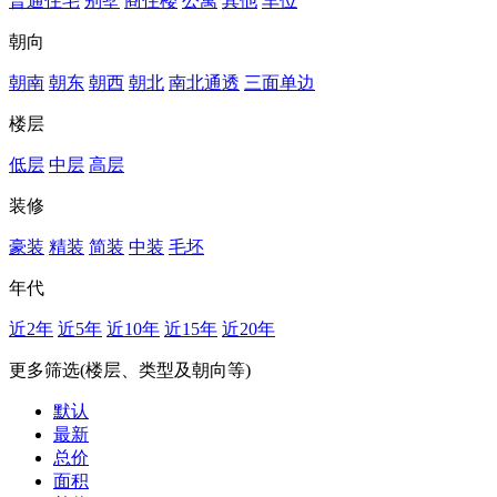
普通住宅
别墅
商住楼
公寓
其他
车位
朝向
朝南
朝东
朝西
朝北
南北通透
三面单边
楼层
低层
中层
高层
装修
豪装
精装
简装
中装
毛坯
年代
近2年
近5年
近10年
近15年
近20年
更多筛选(楼层、类型及朝向等)
默认
最新
总价
面积