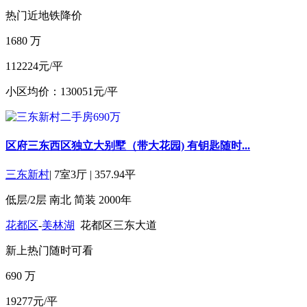
热门
近地铁
降价
1680
万
112224元/平
小区均价：130051元/平
区府三东西区独立大别墅（带大花园) 有钥匙随时...
三东新村
|
7室3厅
|
357.94平
低层/2层
南北
简装
2000年
花都区
-
美林湖
花都区三东大道
新上
热门
随时可看
690
万
19277元/平