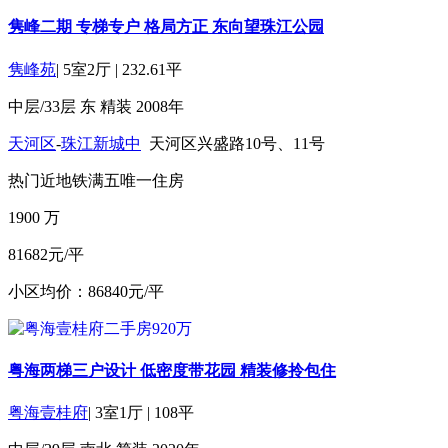
隽峰二期 专梯专户 格局方正 东向望珠江公园
隽峰苑
|
5室2厅
|
232.61平
中层/33层
东
精装
2008年
天河区
-
珠江新城中
天河区兴盛路10号、11号
热门
近地铁
满五
唯一住房
1900
万
81682元/平
小区均价：86840元/平
粤海两梯三户设计 低密度带花园 精装修拎包住
粤海壹桂府
|
3室1厅
|
108平