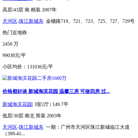
高层/43层
南
精装
2007年
天河区
-
珠江新城东
金穗路719、721、723、725、727、729号
热门
近地铁
2450
万
99038元/平
小区均价：131036元/平
价格都好谈 新城海滨花园 温馨三房 可做四房 过...
新城海滨花园
|
3室2厅
|
149.7平
低层/30层
南北
简装
2003年
天河区
-
珠江新城东
一期：广州市天河区珠江新城临江大道
（399-41...