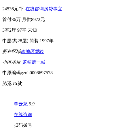
24536元/平
在线咨询房贷事宜
首付36万
月供8972元
3室2厅
97平
未知
中层(共28层)
简装
1997年
所在区域
南海区
黄岐
小区地址
黄岐第一城
中原编码
gznh0008697578
浏览
15次
李云龙
9.9
在线咨询
扫码拨号