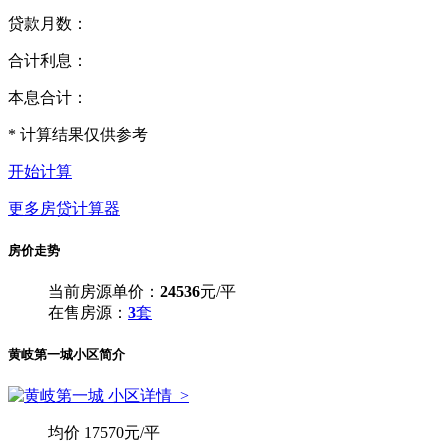
贷款月数：
合计利息：
本息合计：
* 计算结果仅供参考
开始计算
更多房贷计算器
房价走势
当前房源单价：
24536
元/平
在售房源：
3
套
黄岐第一城小区简介
小区详情
>
均
价
17570元/平