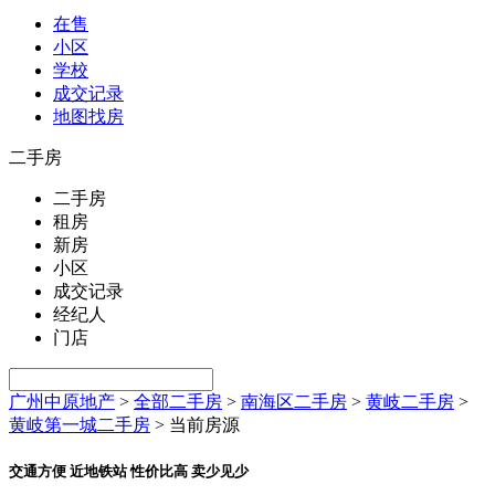
在售
小区
学校
成交记录
地图找房
二手房
二手房
租房
新房
小区
成交记录
经纪人
门店
广州中原地产
>
全部二手房
>
南海区二手房
>
黄岐二手房
>
黄岐第一城二手房
>
当前房源
交通方便 近地铁站 性价比高 卖少见少