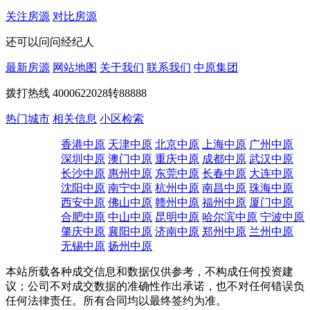
关注房源
对比房源
还可以问问经纪人
最新房源
网站地图
关于我们
联系我们
中原集团
拨打热线
4000622028转88888
热门城市
相关信息
小区检索
香港中原
天津中原
北京中原
上海中原
广州中原
深圳中原
澳门中原
重庆中原
成都中原
武汉中原
长沙中原
惠州中原
东莞中原
长春中原
大连中原
沈阳中原
南宁中原
杭州中原
南昌中原
珠海中原
西安中原
佛山中原
赣州中原
福州中原
厦门中原
合肥中原
中山中原
昆明中原
哈尔滨中原
宁波中原
肇庆中原
襄阳中原
济南中原
郑州中原
兰州中原
无锡中原
扬州中原
本站所载各种成交信息和数据仅供参考，不构成任何投资建
议；公司不对成交数据的准确性作出承诺，也不对任何错误负
任何法律责任。所有合同均以最终签约为准。