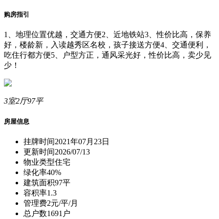
购房指引
1、地理位置优越，交通方便2、近地铁站3、性价比高，保养
好，楼龄新，入读越秀区名校，孩子接送方便4、交通便利，
吃住行都方便5、户型方正，通风采光好，性价比高，卖少见
少！
3室2厅97平
房屋信息
挂牌时间
2021年07月23日
更新时间
2026/07/13
物业类型
住宅
绿化率
40%
建筑面积
97平
容积率
1.3
管理费
2元/平/月
总户数
1691户