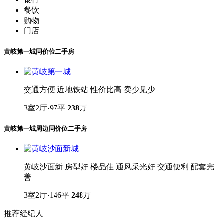
餐饮
购物
门店
黄岐第一城
同价位二手房
交通方便 近地铁站 性价比高 卖少见少
3室2厅·97平
238
万
黄岐第一城
周边同价位二手房
黄岐沙面新 房型好 楼品佳 通风采光好 交通便利 配套完
善
3室2厅·146平
248
万
推荐经纪人