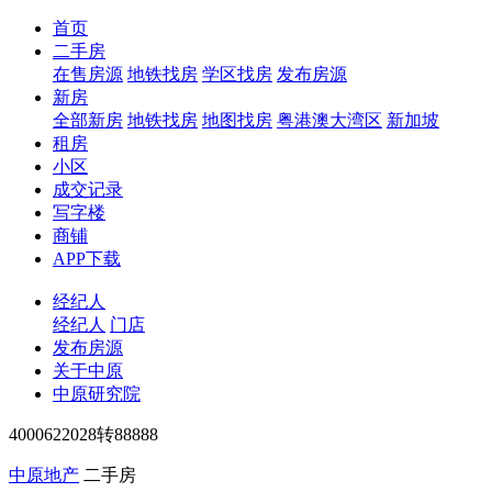
首页
二手房
在售房源
地铁找房
学区找房
发布房源
新房
全部新房
地铁找房
地图找房
粤港澳大湾区
新加坡
租房
小区
成交记录
写字楼
商铺
APP下载
经纪人
经纪人
门店
发布房源
关于中原
中原研究院
4000622028转88888
中原地产
二手房