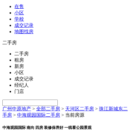
在售
小区
学校
成交记录
地图找房
二手房
二手房
租房
新房
小区
成交记录
经纪人
门店
广州中原地产
>
全部二手房
>
天河区二手房
>
珠江新城东二
手房
>
中海观园国际二手房
>
当前房源
中海观园国际 南向 四房 装修保养好 一线看公园景观