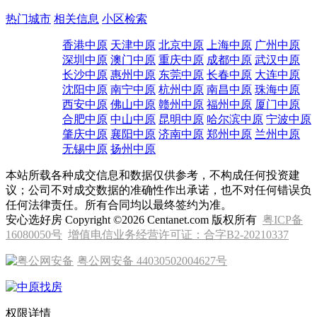
拨打热线
4000622028转88888
热门城市
相关信息
小区检索
香港中原
天津中原
北京中原
上海中原
广州中原
深圳中原
澳门中原
重庆中原
成都中原
武汉中原
长沙中原
惠州中原
东莞中原
长春中原
大连中原
沈阳中原
南宁中原
杭州中原
南昌中原
珠海中原
西安中原
佛山中原
赣州中原
福州中原
厦门中原
合肥中原
中山中原
昆明中原
哈尔滨中原
宁波中原
肇庆中原
襄阳中原
济南中原
郑州中原
兰州中原
无锡中原
扬州中原
本站所载各种成交信息和数据仅供参考，不构成任何投资建
议；公司不对成交数据的准确性作出承诺，也不对任何错误负
任何法律责任。所有合同均以最终签约为准。
安心选好房 Copyright ©2026 Centanet.com 版权所有
粤ICP备
16080050号
增值电信业务经营许可证：合字B2-20210337
粤公网安备 44030502004627号