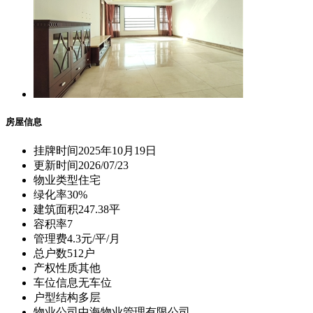
房屋信息
挂牌时间
2025年10月19日
更新时间
2026/07/23
物业类型
住宅
绿化率
30%
建筑面积
247.38平
容积率
7
管理费
4.3元/平/月
总户数
512户
产权性质
其他
车位信息
无车位