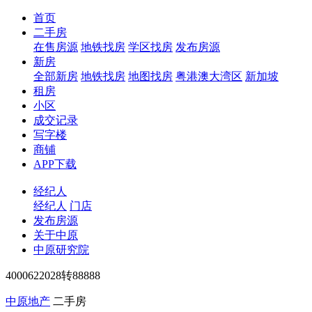
首页
二手房
在售房源
地铁找房
学区找房
发布房源
新房
全部新房
地铁找房
地图找房
粤港澳大湾区
新加坡
租房
小区
成交记录
写字楼
商铺
APP下载
经纪人
经纪人
门店
发布房源
关于中原
中原研究院
4000622028转88888
中原地产
二手房