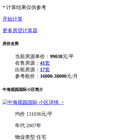
本息合计：
* 计算结果仅供参考
开始计算
更多房贷计算器
房价走势
当前房源单价：
99038
元/平
在售房源：
41
套
出租房源：
17
套
参考租价：
16000-38000
元/月
中海观园国际小区简介
小区详情
>
均
价
131036元/平
年
代
2007年