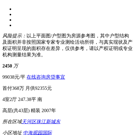
风险提示：
以上平面图/户型图为房源参考图，其中户型结构
及面积并非按照国家专家专业测绘活动所得，与真实现状及产
权证明呈现的面积存在差异，仅供参考，请以产权证明或专业
机构测量结果为准。
2450
万
99038元/平
在线咨询房贷事宜
首付368万
月供92355元
4室2厅
247.38平
南
高层(共43层)
精装
2007年
所在区域
天河区
珠江新城东