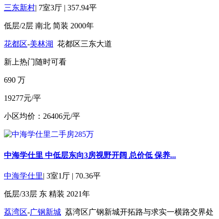
三东新村
|
7室3厅
|
357.94平
低层/2层
南北
简装
2000年
花都区
-
美林湖
花都区三东大道
新上
热门
随时可看
690
万
19277元/平
小区均价：26406元/平
中海学仕里 中低层东向3房视野开阔 总价低 保养...
中海学仕里
|
3室1厅
|
70.36平
低层/33层
东
精装
2021年
荔湾区
-
广钢新城
荔湾区广钢新城开拓路与求实一横路交界处