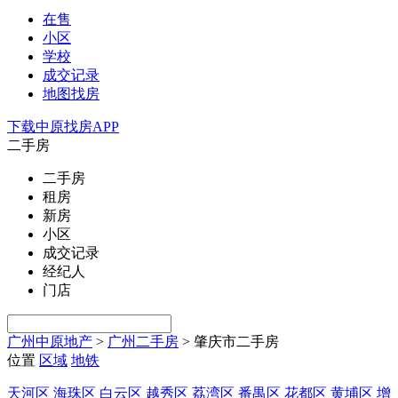
在售
小区
学校
成交记录
地图找房
下载中原找房APP
二手房
二手房
租房
新房
小区
成交记录
经纪人
门店
广州中原地产
>
广州二手房
>
肇庆市二手房
位置
区域
地铁
天河区
海珠区
白云区
越秀区
荔湾区
番禺区
花都区
黄埔区
增