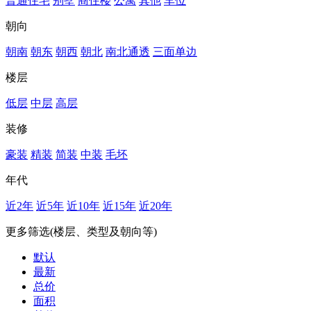
普通住宅
别墅
商住楼
公寓
其他
车位
朝向
朝南
朝东
朝西
朝北
南北通透
三面单边
楼层
低层
中层
高层
装修
豪装
精装
简装
中装
毛坯
年代
近2年
近5年
近10年
近15年
近20年
更多筛选(楼层、类型及朝向等)
默认
最新
总价
面积