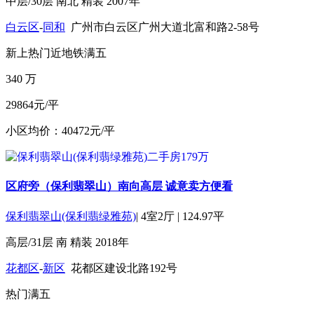
中层/30层
南北
精装
2007年
白云区
-
同和
广州市白云区广州大道北富和路2-58号
新上
热门
近地铁
满五
340
万
29864元/平
小区均价：40472元/平
区府旁（保利翡翠山）南向高层 诚意卖方便看
保利翡翠山(保利翡绿雅苑)
|
4室2厅
|
124.97平
高层/31层
南
精装
2018年
花都区
-
新区
花都区建设北路192号
热门
满五