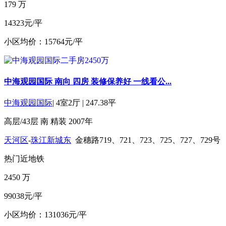
179
万
14323元/平
小区均价：15764元/平
中海观园国际 南向 四房 装修保养好 一线看公...
中海观园国际
|
4室2厅
|
247.38平
高层/43层
南
精装
2007年
天河区
-
珠江新城东
金穗路719、721、723、725、727、729号
热门
近地铁
2450
万
99038元/平
小区均价：131036元/平