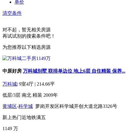
单价
清空条件
对不起，暂无相关房源
再试试别的搜索条件吧！
为您推荐以下精选房源
中原好房
万科城别墅 联排单边位 地上6层 自住精装 保养...
万科城
|
9室4厅
|
214.66平
低层/3层
南北
精装
2009年
黄埔区
-
科学城
萝岗开发区科学城开创大道北路3326号
新上
热门
近地铁
满五
1149
万