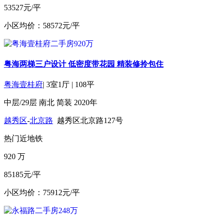
53527元/平
小区均价：58572元/平
粤海两梯三户设计 低密度带花园 精装修拎包住
粤海壹桂府
|
3室1厅
|
108平
中层/29层
南北
简装
2020年
越秀区
-
北京路
越秀区北京路127号
热门
近地铁
920
万
85185元/平
小区均价：75912元/平