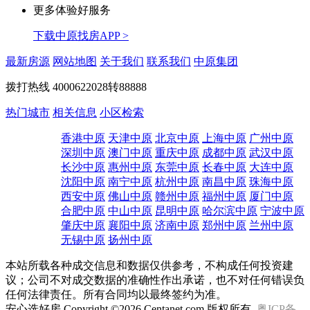
更多体验好服务
下载中原找房APP >
最新房源
网站地图
关于我们
联系我们
中原集团
拨打热线
4000622028转88888
热门城市
相关信息
小区检索
香港中原
天津中原
北京中原
上海中原
广州中原
深圳中原
澳门中原
重庆中原
成都中原
武汉中原
长沙中原
惠州中原
东莞中原
长春中原
大连中原
沈阳中原
南宁中原
杭州中原
南昌中原
珠海中原
西安中原
佛山中原
赣州中原
福州中原
厦门中原
合肥中原
中山中原
昆明中原
哈尔滨中原
宁波中原
肇庆中原
襄阳中原
济南中原
郑州中原
兰州中原
无锡中原
扬州中原
本站所载各种成交信息和数据仅供参考，不构成任何投资建
议；公司不对成交数据的准确性作出承诺，也不对任何错误负
任何法律责任。所有合同均以最终签约为准。
安心选好房 Copyright ©2026 Centanet.com 版权所有
粤ICP备