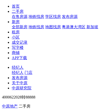
首页
二手房
在售房源
地铁找房
学区找房
发布房源
新房
全部新房
地铁找房
地图找房
粤港澳大湾区
新加坡
租房
小区
成交记录
写字楼
商铺
APP下载
经纪人
经纪人
门店
发布房源
关于中原
中原研究院
4000622028转88888
中原地产
二手房