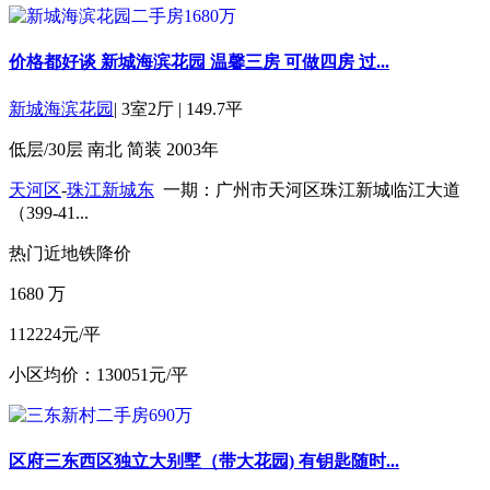
价格都好谈 新城海滨花园 温馨三房 可做四房 过...
新城海滨花园
|
3室2厅
|
149.7平
低层/30层
南北
简装
2003年
天河区
-
珠江新城东
一期：广州市天河区珠江新城临江大道
（399-41...
热门
近地铁
降价
1680
万
112224元/平
小区均价：130051元/平
区府三东西区独立大别墅（带大花园) 有钥匙随时...