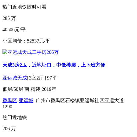
热门
近地铁
随时可看
285
万
40506元/平
小区均价：52537元/平
天成3房2卫，近地址口，中低楼层，上下班方便
亚运城天成
|
3室2厅
|
97平
低层/50层
南
精装
2019年
番禺区
-
亚运城
广州市番禺区石楼镇亚运城社区亚运大道
1290...
热门
近地铁
206
万