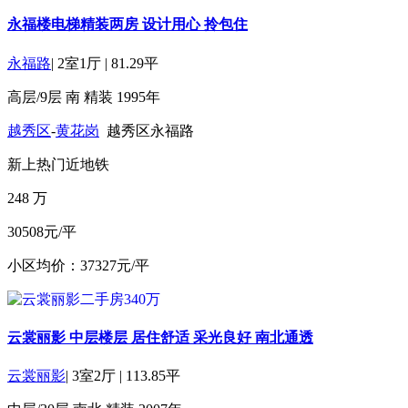
永福楼电梯精装两房 设计用心 拎包住
永福路
|
2室1厅
|
81.29平
高层/9层
南
精装
1995年
越秀区
-
黄花岗
越秀区永福路
新上
热门
近地铁
248
万
30508元/平
小区均价：37327元/平
云裳丽影 中层楼层 居住舒适 采光良好 南北通透
云裳丽影
|
3室2厅
|
113.85平