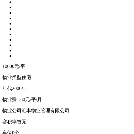
10000
元/平
物业类型
住宅
年
代
2000年
物
业
费
1.60元/平/月
物业公司
汇丰物业管理有限公司
容
积
率
暂无
车
位
0个