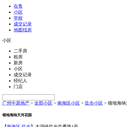
在售
小区
学校
成交记录
地图找房
小区
二手房
租房
新房
小区
成交记录
经纪人
门店
广州中原地产
>
全部小区
>
南海区小区
>
盐步小区
>
领地海纳
领地海纳天河花园
【
南海区
盐步
】大沥镇盐步盐秀路1号