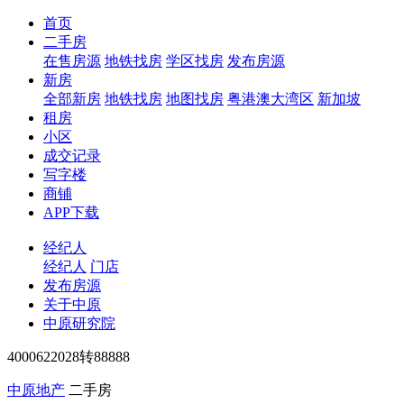
首页
二手房
在售房源
地铁找房
学区找房
发布房源
新房
全部新房
地铁找房
地图找房
粤港澳大湾区
新加坡
租房
小区
成交记录
写字楼
商铺
APP下载
经纪人
经纪人
门店
发布房源
关于中原
中原研究院
4000622028转88888
中原地产
二手房