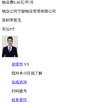
物
业
费
6.40元/平/月
物业公司
宁骏物业管理有限公司
容
积
率
暂无
车
位
0个
胡荣华
9.9
我对本小区很了解
在线咨询
扫码拨号
租售委托