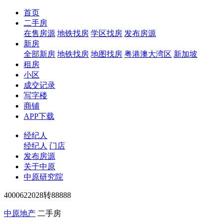
首页
二手房
在售房源
地铁找房
学区找房
发布房源
新房
全部新房
地铁找房
地图找房
粤港澳大湾区
新加坡
租房
小区
成交记录
写字楼
商铺
APP下载
经纪人
经纪人
门店
发布房源
关于中原
中原研究院
4000622028转88888
中原地产
二手房