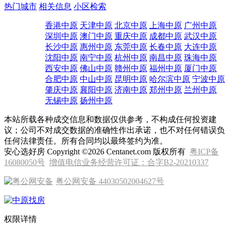
热门城市
相关信息
小区检索
香港中原
天津中原
北京中原
上海中原
广州中原
深圳中原
澳门中原
重庆中原
成都中原
武汉中原
长沙中原
惠州中原
东莞中原
长春中原
大连中原
沈阳中原
南宁中原
杭州中原
南昌中原
珠海中原
西安中原
佛山中原
赣州中原
福州中原
厦门中原
合肥中原
中山中原
昆明中原
哈尔滨中原
宁波中原
肇庆中原
襄阳中原
济南中原
郑州中原
兰州中原
无锡中原
扬州中原
本站所载各种成交信息和数据仅供参考，不构成任何投资建
议；公司不对成交数据的准确性作出承诺，也不对任何错误负
任何法律责任。所有合同均以最终签约为准。
安心选好房 Copyright ©2026 Centanet.com 版权所有
粤ICP备
16080050号
增值电信业务经营许可证：合字B2-20210337
粤公网安备 44030502004627号
权限详情