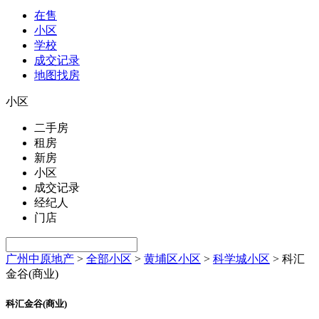
在售
小区
学校
成交记录
地图找房
小区
二手房
租房
新房
小区
成交记录
经纪人
门店
广州中原地产
>
全部小区
>
黄埔区小区
>
科学城小区
>
科汇
金谷(商业)
科汇金谷(商业)