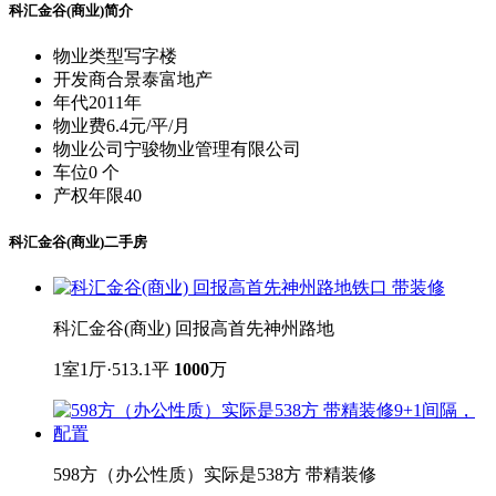
科汇金谷(商业)简介
物业类型
写字楼
开发商
合景泰富地产
年代
2011年
物业费
6.4元/平/月
物业公司
宁骏物业管理有限公司
车位
0 个
产权年限
40
科汇金谷(商业)二手房
科汇金谷(商业) 回报高首先神州路地
1室1厅·513.1平
1000
万
598方（办公性质）实际是538方 带精装修