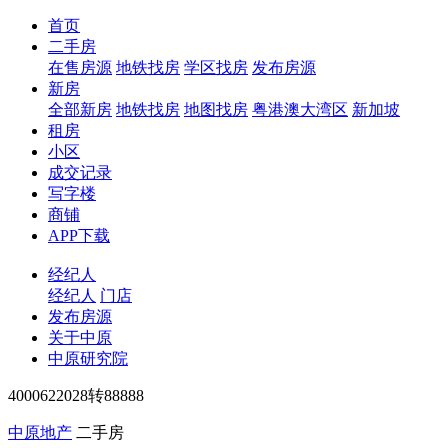
首页
二手房
在售房源
地铁找房
学区找房
发布房源
新房
全部新房
地铁找房
地图找房
粤港澳大湾区
新加坡
租房
小区
成交记录
写字楼
商铺
APP下载
经纪人
经纪人
门店
发布房源
关于中原
中原研究院
4000622028转88888
中原地产
二手房