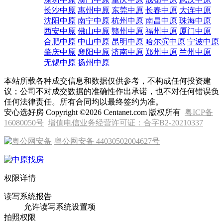
想对本小区有进一步了解?赶紧咨询小区专家为您综合解答
最新房源
网站地图
关于我们
联系我们
中原集团
拨打热线
4000622028转88888
热门城市
相关信息
小区检索
香港中原
天津中原
北京中原
上海中原
广州中原
深圳中原
澳门中原
重庆中原
成都中原
武汉中原
长沙中原
惠州中原
东莞中原
长春中原
大连中原
沈阳中原
南宁中原
杭州中原
南昌中原
珠海中原
西安中原
佛山中原
赣州中原
福州中原
厦门中原
合肥中原
中山中原
昆明中原
哈尔滨中原
宁波中原
肇庆中原
襄阳中原
济南中原
郑州中原
兰州中原
无锡中原
扬州中原
本站所载各种成交信息和数据仅供参考，不构成任何投资建
议；公司不对成交数据的准确性作出承诺，也不对任何错误负
任何法律责任。所有合同均以最终签约为准。
安心选好房 Copyright ©2026 Centanet.com 版权所有
粤ICP备