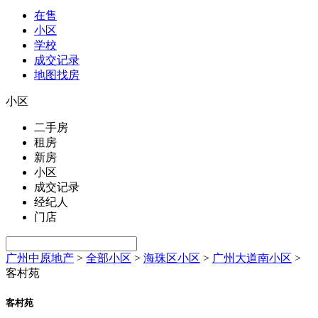
在售
小区
学校
成交记录
地图找房
小区
二手房
租房
新房
小区
成交记录
经纪人
门店
广州中原地产
>
全部小区
>
海珠区小区
>
广州大道南小区
>
客村苑
客村苑