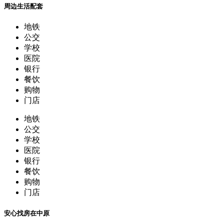
容积率
3
物业费
0.4元/平/月
绿化率
20%
物业公司
广州客村苑物业管理公司
车位
300 个
产权年限
70
周边学校
金影幼儿园
,
海珠区客村小学
,
客村幼儿园
,
广州市
第九十四中学
周边生活配套
地铁
公交
学校
医院
银行
餐饮
购物
门店
地铁