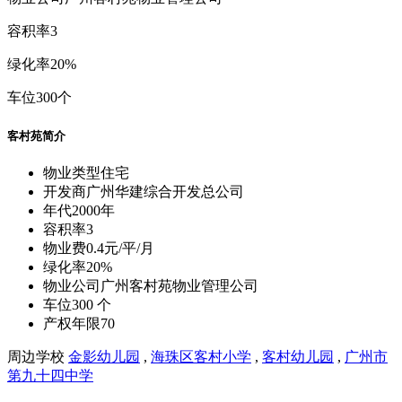
物业类型
住宅
年
代
2000年
物
业
费
0.40元/平/月
物业公司
广州客村苑物业管理公司
容
积
率
3
绿
化
率
20%
车
位
300个
客村苑简介
物业类型
住宅
开发商
广州华建综合开发总公司
年代
2000年