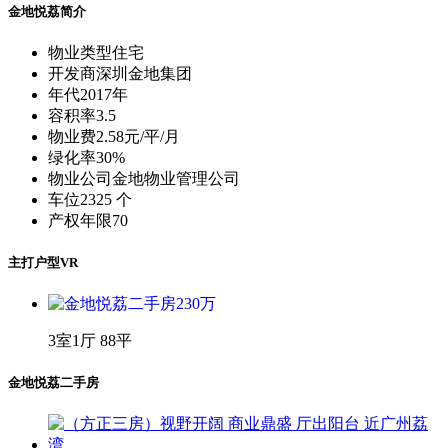
金地悦荔简介
物业类型
住宅
开发商
深圳金地集团
年代
2017年
容积率
3.5
物业费
2.58元/平/月
绿化率
30%
物业公司
金地物业管理公司
车位
2325 个
产权年限
70
主打户型VR
3室1厅 88平
金地悦荔二手房