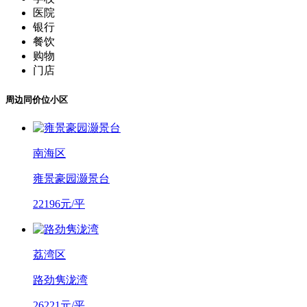
医院
银行
餐饮
购物
门店
周边同价位小区
南海区
雍景豪园灏景台
22196元/平
荔湾区
路劲隽泷湾
26221元/平