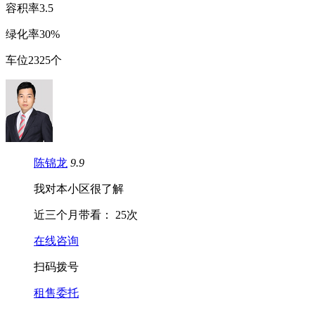
容
积
率
3.5
绿
化
率
30%
车
位
2325个
陈锦龙
9.9
我对本小区很了解
近三个月带看：
25次
在线咨询
扫码拨号
租售委托