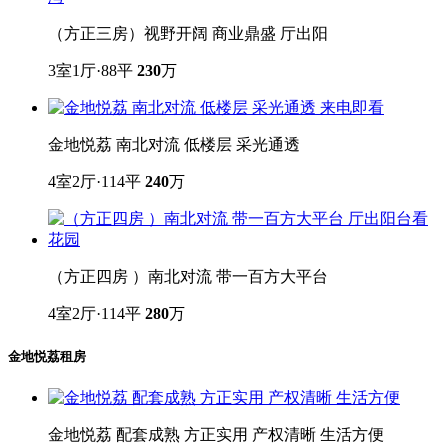
（方正三房）视野开阔 商业鼎盛 厅出阳
3室1厅·88平
230
万
金地悦荔 南北对流 低楼层 采光通透
4室2厅·114平
240
万
（方正四房 ）南北对流 带一百方大平台
4室2厅·114平
280
万
金地悦荔租房
金地悦荔 配套成熟 方正实用 产权清晰 生活方便