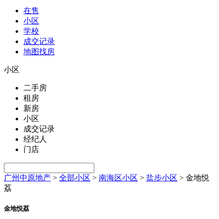
在售
小区
学校
成交记录
地图找房
小区
二手房
租房
新房
小区
成交记录
经纪人
门店
广州中原地产
>
全部小区
>
南海区小区
>
盐步小区
>
金地悦
荔
金地悦荔