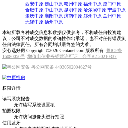
西安中原
佛山中原
赣州中原
福州中原
厦门中原
合肥中原
中山中原
昆明中原
哈尔滨中原
宁波中原
肇庆中原
襄阳中原
济南中原
郑州中原
兰州中原
无锡中原
扬州中原
本站所载各种成交信息和数据仅供参考，不构成任何投资建
议；公司不对成交数据的准确性作出承诺，也不对任何错误负
任何法律责任。所有合同均以最终签约为准。
安心选好房 Copyright ©2026 Centanet.com 版权所有
粤ICP备
16080050号
增值电信业务经营许可证：合字B2-20210337
粤公网安备 44030502004627号
权限详情
读写系统报告
允许读写系统设置项
拍照权限
允许访问摄像头进行拍照
使用蓝牙