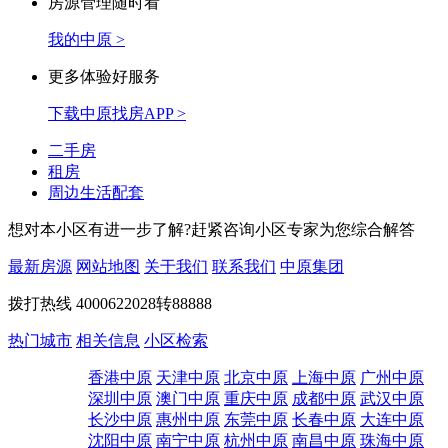
房源管理随时看
我的中原 >
更多体验好服务
下载中原找房APP >
二手房
租房
周边生活配套
想对本小区有进一步了解?赶紧咨询小区专家为您综合解答
最新房源
网站地图
关于我们
联系我们
中原集团
拨打热线
4000622028转88888
热门城市
相关信息
小区检索
香港中原
天津中原
北京中原
上海中原
广州中原
深圳中原
澳门中原
重庆中原
成都中原
武汉中原
长沙中原
惠州中原
东莞中原
长春中原
大连中原
沈阳中原
南宁中原
杭州中原
南昌中原
珠海中原