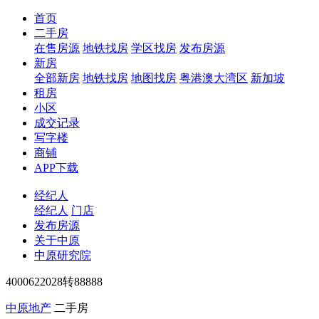
首页
二手房
在售房源
地铁找房
学区找房
发布房源
新房
全部新房
地铁找房
地图找房
粤港澳大湾区
新加坡
租房
小区
成交记录
写字楼
商铺
APP下载
经纪人
经纪人
门店
发布房源
关于中原
中原研究院
4000622028转88888
中原地产
二手房