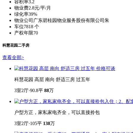
容积率
3.2
物业费
2.8元/平/月
绿化率
39%
物业公司
广东碧桂园物业服务股份有限公司朱
车位
7818 个
产权年限
70
科慧花园二手房
查看全部
>
科慧花园 高层 南向 舒适三房 过五年
3室2厅·90.8平
88
万
户型方正，家私家电齐全，可以直接拎包
3室2厅·105平
138
万