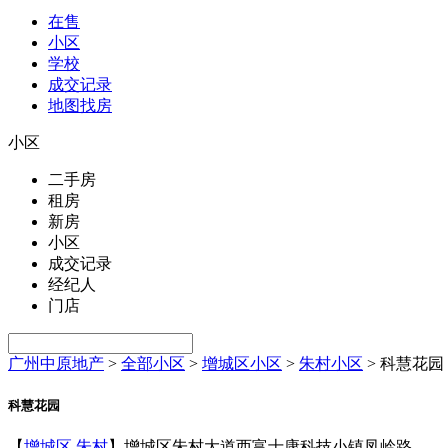
在售
小区
学校
成交记录
地图找房
小区
二手房
租房
新房
小区
成交记录
经纪人
门店
广州中原地产
>
全部小区
>
增城区小区
>
朱村小区
>
科慧花园
科慧花园
【
增城区
朱村
】增城区朱村大道西富士康科技小镇凤岭路