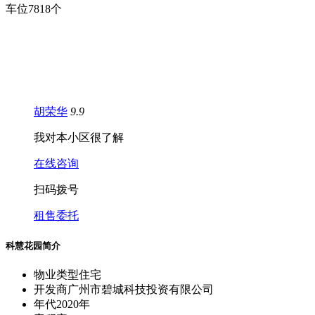
车
位
7818个
胡荣华
9.9
我对本小区很了解
在线咨询
扫码拨号
租售委托
科慧花园简介
物业类型
住宅
开发商
广州市碧城科技投资有限公司
年代
2020年