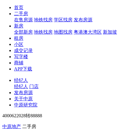
首页
二手房
在售房源
地铁找房
学区找房
发布房源
新房
全部新房
地铁找房
地图找房
粤港澳大湾区
新加坡
租房
小区
成交记录
写字楼
商铺
APP下载
经纪人
经纪人
门店
发布房源
关于中原
中原研究院
4000622028转88888
中原地产
二手房