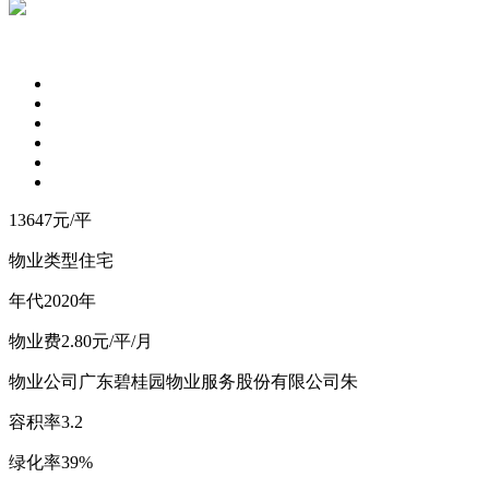
13647
元/平
物业类型
住宅
年
代
2020年
物
业
费
2.80元/平/月
物业公司
广东碧桂园物业服务股份有限公司朱
容
积
率
3.2
绿
化
率
39%