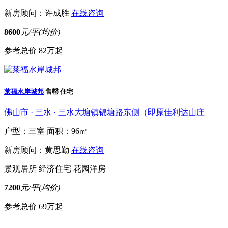
新房顾问：许成胜
在线咨询
8600
元/平(均价)
参考总价
82万起
莱福水岸城邦
售罄
住宅
佛山市 · 三水 · 三水大塘镇锦塘路东侧（即原佳利达山庄
户型：三室
面积：96㎡
新房顾问：黄思勤
在线咨询
景观居所
经济住宅
花园洋房
7200
元/平(均价)
参考总价
69万起