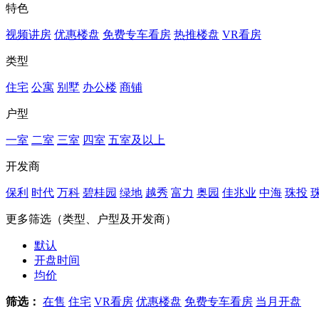
特色
视频讲房
优惠楼盘
免费专车看房
热推楼盘
VR看房
类型
住宅
公寓
别墅
办公楼
商铺
户型
一室
二室
三室
四室
五室及以上
开发商
保利
时代
万科
碧桂园
绿地
越秀
富力
奥园
佳兆业
中海
珠投
更多筛选（类型、户型及开发商）
默认
开盘时间
均价
筛选：
在售
住宅
VR看房
优惠楼盘
免费专车看房
当月开盘