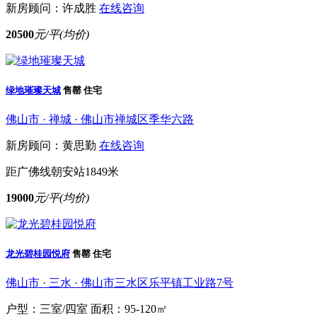
新房顾问：许成胜
在线咨询
20500
元/平(均价)
绿地璀璨天城
售罄
住宅
佛山市 · 禅城 · 佛山市禅城区季华六路
新房顾问：黄思勤
在线咨询
距广佛线朝安站1849米
19000
元/平(均价)
龙光碧桂园悦府
售罄
住宅
佛山市 · 三水 · 佛山市三水区乐平镇工业路7号
户型：三室/四室
面积：95-120㎡