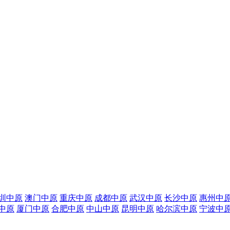
圳中原
澳门中原
重庆中原
成都中原
武汉中原
长沙中原
惠州中
中原
厦门中原
合肥中原
中山中原
昆明中原
哈尔滨中原
宁波中