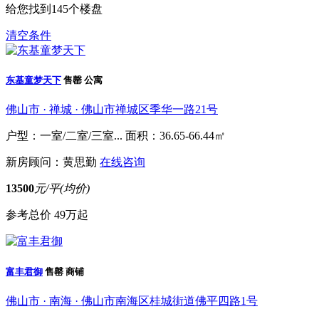
给您找到
145
个楼盘
清空条件
东基童梦天下
售罄
公寓
佛山市 · 禅城 · 佛山市禅城区季华一路21号
户型：一室/二室/三室...
面积：36.65-66.44㎡
新房顾问：黄思勤
在线咨询
13500
元/平(均价)
参考总价
49万起
富丰君御
售罄
商铺
佛山市 · 南海 · 佛山市南海区桂城街道佛平四路1号