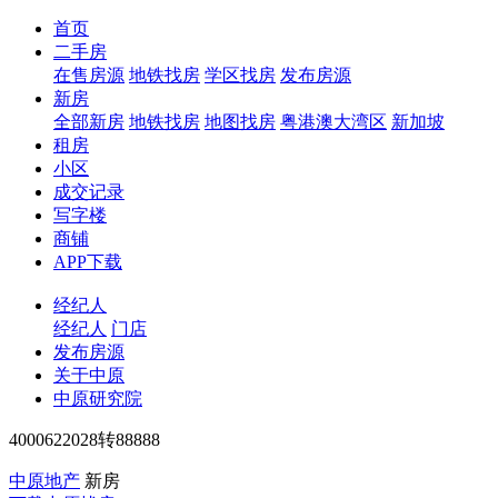
首页
二手房
在售房源
地铁找房
学区找房
发布房源
新房
全部新房
地铁找房
地图找房
粤港澳大湾区
新加坡
租房
小区
成交记录
写字楼
商铺
APP下载
经纪人
经纪人
门店
发布房源
关于中原
中原研究院
4000622028转88888
中原地产
新房