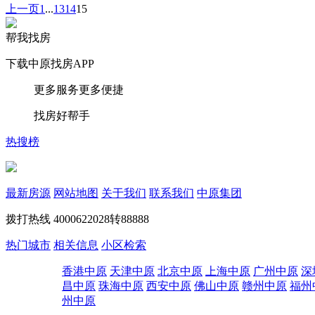
上一页
1
...
13
14
15
帮我找房
下载中原找房APP
更多服务更多便捷
找房好帮手
热搜榜
最新房源
网站地图
关于我们
联系我们
中原集团
拨打热线
4000622028转88888
热门城市
相关信息
小区检索
香港中原
天津中原
北京中原
上海中原
广州中原
深
昌中原
珠海中原
西安中原
佛山中原
赣州中原
福州
州中原