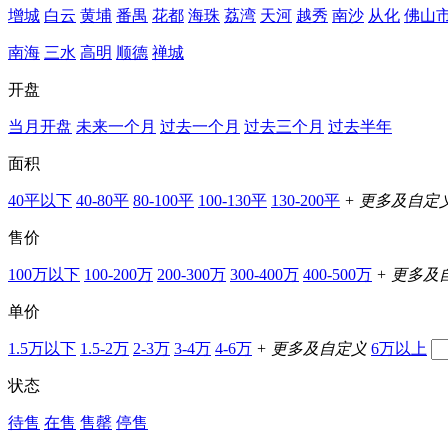
增城
白云
黄埔
番禺
花都
海珠
荔湾
天河
越秀
南沙
从化
佛山
南海
三水
高明
顺德
禅城
开盘
当月开盘
未来一个月
过去一个月
过去三个月
过去半年
面积
40平以下
40-80平
80-100平
100-130平
130-200平
+ 更多及自定
售价
100万以下
100-200万
200-300万
300-400万
400-500万
+ 更多及
单价
1.5万以下
1.5-2万
2-3万
3-4万
4-6万
+ 更多及自定义
6万以上
状态
待售
在售
售罄
停售