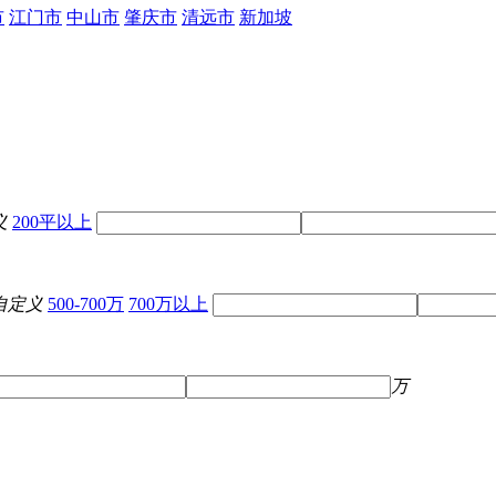
市
江门市
中山市
肇庆市
清远市
新加坡
义
200平以上
自定义
500-700万
700万以上
万