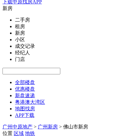
下载中原找房APP
新房
二手房
租房
新房
小区
成交记录
经纪人
门店
全部楼盘
优惠楼盘
新盘速递
粤港澳大湾区
地图找房
APP下载
广州中原地产
>
广州新房
>
佛山市新房
位置
区域
地铁