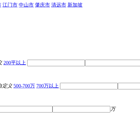
市
江门市
中山市
肇庆市
清远市
新加坡
义
200平以上
自定义
500-700万
700万以上
万