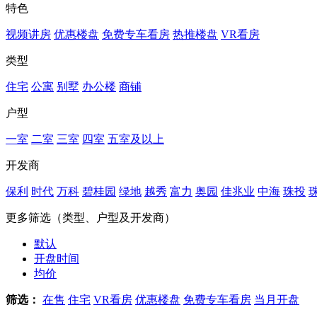
特色
视频讲房
优惠楼盘
免费专车看房
热推楼盘
VR看房
类型
住宅
公寓
别墅
办公楼
商铺
户型
一室
二室
三室
四室
五室及以上
开发商
保利
时代
万科
碧桂园
绿地
越秀
富力
奥园
佳兆业
中海
珠投
更多筛选（类型、户型及开发商）
默认
开盘时间
均价
筛选：
在售
住宅
VR看房
优惠楼盘
免费专车看房
当月开盘