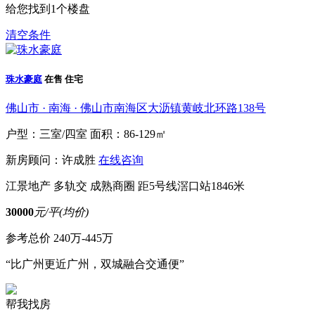
给您找到
1
个楼盘
清空条件
珠水豪庭
在售
住宅
佛山市 · 南海 · 佛山市南海区大沥镇黄岐北环路138号
户型：三室/四室
面积：86-129㎡
新房顾问：许成胜
在线咨询
江景地产
多轨交
成熟商圈
距5号线滘口站1846米
30000
元/平(均价)
参考总价
240万-445万
“比广州更近广州，双城融合交通便”
帮我找房