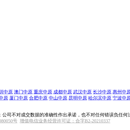
圳中原
澳门中原
重庆中原
成都中原
武汉中原
长沙中原
惠州中
中原
厦门中原
合肥中原
中山中原
昆明中原
哈尔滨中原
宁波中
；公司不对成交数据的准确性作出承诺，也不对任何错误负任何
080050号
增值电信业务经营许可证：合字B2-20210337