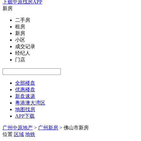
下载中原找房APP
新房
二手房
租房
新房
小区
成交记录
经纪人
门店
全部楼盘
优惠楼盘
新盘速递
粤港澳大湾区
地图找房
APP下载
广州中原地产
>
广州新房
>
佛山市新房
位置
区域
地铁