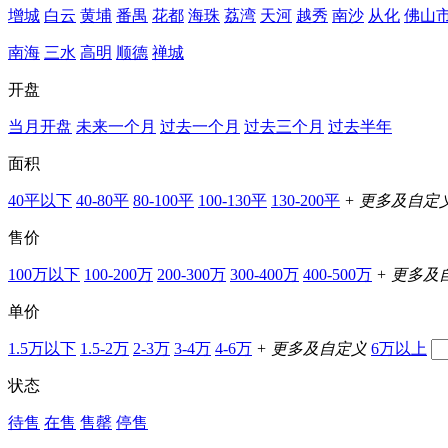
增城
白云
黄埔
番禺
花都
海珠
荔湾
天河
越秀
南沙
从化
佛山
南海
三水
高明
顺德
禅城
开盘
当月开盘
未来一个月
过去一个月
过去三个月
过去半年
面积
40平以下
40-80平
80-100平
100-130平
130-200平
+ 更多及自定
售价
100万以下
100-200万
200-300万
300-400万
400-500万
+ 更多及
单价
1.5万以下
1.5-2万
2-3万
3-4万
4-6万
+ 更多及自定义
6万以上
状态
待售
在售
售罄
停售