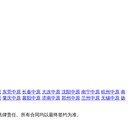
原
东莞中原
长春中原
大连中原
沈阳中原
南宁中原
杭州中原
南
原
肇庆中原
襄阳中原
济南中原
郑州中原
兰州中原
无锡中原
扬
法律责任。所有合同均以最终签约为准。