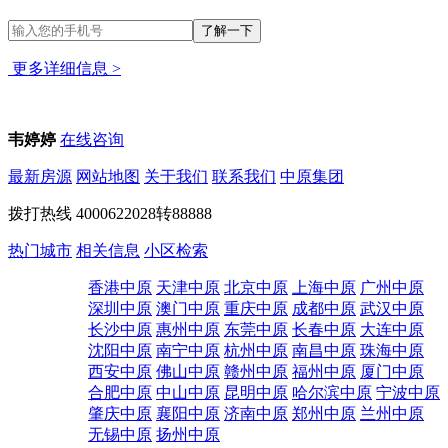
了解一下
更多详细信息 >
韦婷婷
在线咨询
最新房源
网站地图
关于我们
联系我们
中原集团
拨打热线
4000622028转88888
热门城市
相关信息
小区检索
香港中原
天津中原
北京中原
上海中原
广州中原
深圳中原
澳门中原
重庆中原
成都中原
武汉中原
长沙中原
惠州中原
东莞中原
长春中原
大连中原
沈阳中原
南宁中原
杭州中原
南昌中原
珠海中原
西安中原
佛山中原
赣州中原
福州中原
厦门中原
合肥中原
中山中原
昆明中原
哈尔滨中原
宁波中原
肇庆中原
襄阳中原
济南中原
郑州中原
兰州中原
无锡中原
扬州中原