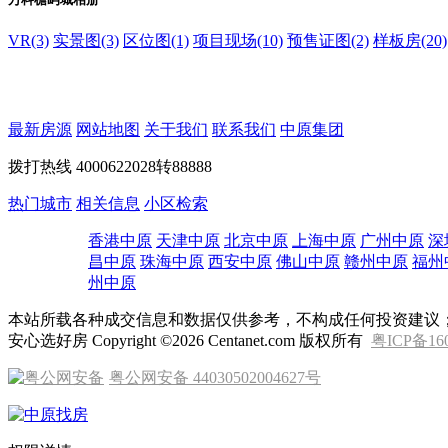
VR(3)
实景图(3)
区位图(1)
项目现场(10)
预售证图(2)
样板房(20)
最新房源
网站地图
关于我们
联系我们
中原集团
拨打热线
4000622028转88888
热门城市
相关信息
小区检索
香港中原
天津中原
北京中原
上海中原
广州中原
深
昌中原
珠海中原
西安中原
佛山中原
赣州中原
福州
州中原
本站所载各种成交信息和数据仅供参考，不构成任何投资建议
安心选好房 Copyright ©2026 Centanet.com 版权所有
粤ICP备16
粤公网安备 44030502004627号