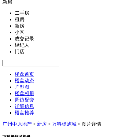
新房
二手房
租房
新房
小区
成交记录
经纪人
门店
楼盘首页
楼盘动态
户型图
楼盘相册
周边配套
详细信息
楼盘推荐
广州中原地产
>
新房
>
万科檐屿城
>
图片详情
万科檐屿城相册