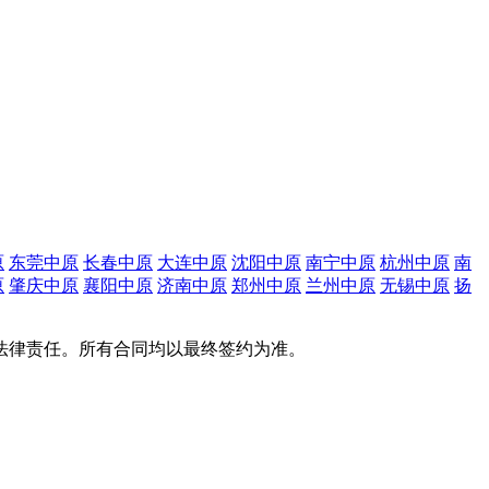
原
东莞中原
长春中原
大连中原
沈阳中原
南宁中原
杭州中原
南
原
肇庆中原
襄阳中原
济南中原
郑州中原
兰州中原
无锡中原
扬
法律责任。所有合同均以最终签约为准。