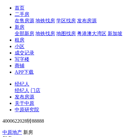
首页
二手房
在售房源
地铁找房
学区找房
发布房源
新房
全部新房
地铁找房
地图找房
粤港澳大湾区
新加坡
租房
小区
成交记录
写字楼
商铺
APP下载
经纪人
经纪人
门店
发布房源
关于中原
中原研究院
4000622028转88888
中原地产
新房