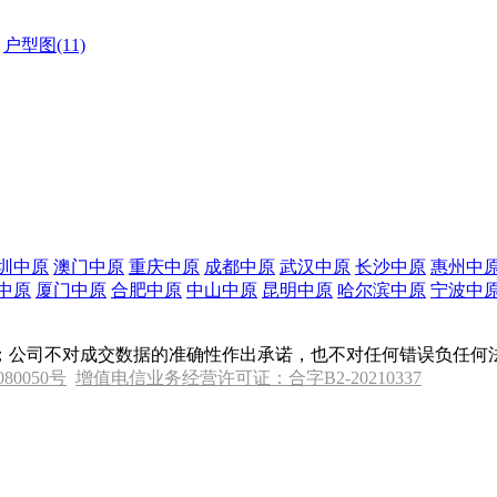
户型图(11)
圳中原
澳门中原
重庆中原
成都中原
武汉中原
长沙中原
惠州中
中原
厦门中原
合肥中原
中山中原
昆明中原
哈尔滨中原
宁波中
；公司不对成交数据的准确性作出承诺，也不对任何错误负任何
080050号
增值电信业务经营许可证：合字B2-20210337