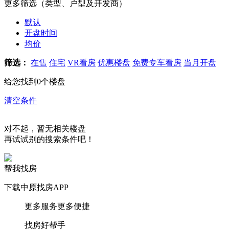
更多筛选（类型、户型及开发商）
默认
开盘时间
均价
筛选：
在售
住宅
VR看房
优惠楼盘
免费专车看房
当月开盘
给您找到
0
个楼盘
清空条件
对不起，暂无相关楼盘
再试试别的搜索条件吧！
帮我找房
下载中原找房APP
更多服务更多便捷
找房好帮手