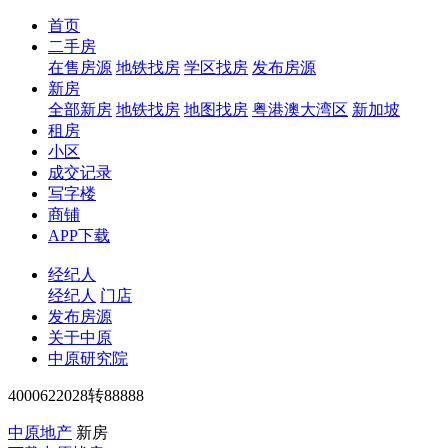
首页
二手房
在售房源
地铁找房
学区找房
发布房源
新房
全部新房
地铁找房
地图找房
粤港澳大湾区
新加坡
租房
小区
成交记录
写字楼
商铺
APP下载
经纪人
经纪人
门店
发布房源
关于中原
中原研究院
4000622028转88888
中原地产
新房