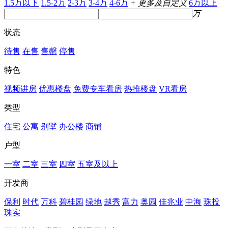
1.5万以下
1.5-2万
2-3万
3-4万
4-6万
+ 更多及自定义
6万以上
万
状态
待售
在售
售罄
停售
特色
视频讲房
优惠楼盘
免费专车看房
热推楼盘
VR看房
类型
住宅
公寓
别墅
办公楼
商铺
户型
一室
二室
三室
四室
五室及以上
开发商
保利
时代
万科
碧桂园
绿地
越秀
富力
奥园
佳兆业
中海
珠投
珠实