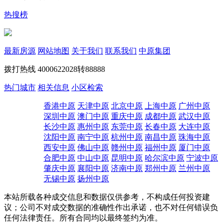
热搜榜
最新房源
网站地图
关于我们
联系我们
中原集团
拨打热线
4000622028转88888
热门城市
相关信息
小区检索
香港中原
天津中原
北京中原
上海中原
广州中原
深圳中原
澳门中原
重庆中原
成都中原
武汉中原
长沙中原
惠州中原
东莞中原
长春中原
大连中原
沈阳中原
南宁中原
杭州中原
南昌中原
珠海中原
西安中原
佛山中原
赣州中原
福州中原
厦门中原
合肥中原
中山中原
昆明中原
哈尔滨中原
宁波中原
肇庆中原
襄阳中原
济南中原
郑州中原
兰州中原
无锡中原
扬州中原
本站所载各种成交信息和数据仅供参考，不构成任何投资建
议；公司不对成交数据的准确性作出承诺，也不对任何错误负
任何法律责任。所有合同均以最终签约为准。