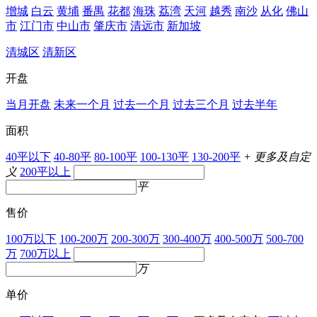
增城
白云
黄埔
番禺
花都
海珠
荔湾
天河
越秀
南沙
从化
佛山
市
江门市
中山市
肇庆市
清远市
新加坡
清城区
清新区
开盘
当月开盘
未来一个月
过去一个月
过去三个月
过去半年
面积
40平以下
40-80平
80-100平
100-130平
130-200平
+ 更多及自定
义
200平以上
平
售价
100万以下
100-200万
200-300万
300-400万
400-500万
500-700
万
700万以上
万
单价