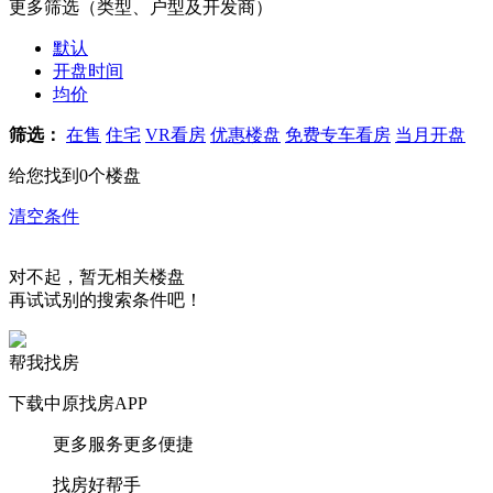
更多筛选（类型、户型及开发商）
默认
开盘时间
均价
筛选：
在售
住宅
VR看房
优惠楼盘
免费专车看房
当月开盘
给您找到
0
个楼盘
清空条件
对不起，暂无相关楼盘
再试试别的搜索条件吧！
帮我找房
下载中原找房APP
更多服务更多便捷
找房好帮手