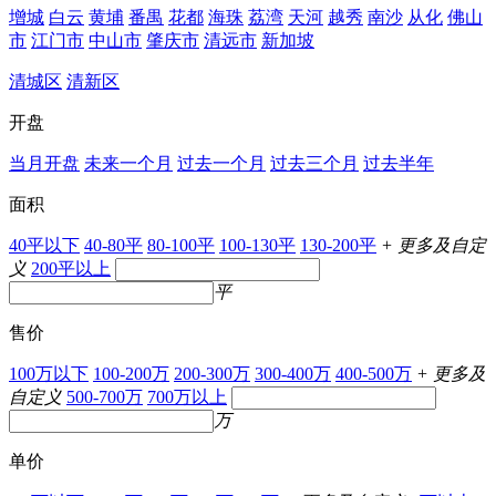
增城
白云
黄埔
番禺
花都
海珠
荔湾
天河
越秀
南沙
从化
佛山
市
江门市
中山市
肇庆市
清远市
新加坡
清城区
清新区
开盘
当月开盘
未来一个月
过去一个月
过去三个月
过去半年
面积
40平以下
40-80平
80-100平
100-130平
130-200平
+ 更多及自定
义
200平以上
平
售价
100万以下
100-200万
200-300万
300-400万
400-500万
+ 更多及
自定义
500-700万
700万以上
万
单价