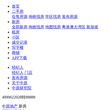
首页
二手房
在售房源
地铁找房
学区找房
发布房源
新房
全部新房
地铁找房
地图找房
粤港澳大湾区
新加坡
租房
小区
成交记录
写字楼
商铺
APP下载
经纪人
经纪人
门店
发布房源
关于中原
中原研究院
4000622028转88888
中原地产
新房