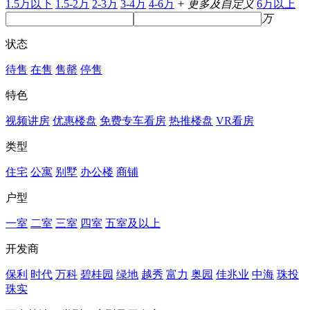
1.5万以下
1.5-2万
2-3万
3-4万
4-6万
+ 更多及自定义
6万以上
万
状态
待售
在售
售罄
停售
特色
视频讲房
优惠楼盘
免费专车看房
热推楼盘
VR看房
类型
住宅
公寓
别墅
办公楼
商铺
户型
一室
二室
三室
四室
五室及以上
开发商
保利
时代
万科
碧桂园
绿地
越秀
富力
奥园
佳兆业
中海
珠投
珠实