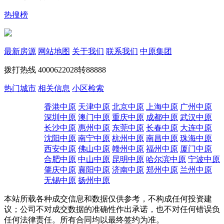
热搜榜
最新房源
网站地图
关于我们
联系我们
中原集团
拨打热线
4000622028转88888
热门城市
相关信息
小区检索
香港中原
天津中原
北京中原
上海中原
广州中原
深圳中原
澳门中原
重庆中原
成都中原
武汉中原
长沙中原
惠州中原
东莞中原
长春中原
大连中原
沈阳中原
南宁中原
杭州中原
南昌中原
珠海中原
西安中原
佛山中原
赣州中原
福州中原
厦门中原
合肥中原
中山中原
昆明中原
哈尔滨中原
宁波中原
肇庆中原
襄阳中原
济南中原
郑州中原
兰州中原
无锡中原
扬州中原
本站所载各种成交信息和数据仅供参考，不构成任何投资建
议；公司不对成交数据的准确性作出承诺，也不对任何错误负
任何法律责任。所有合同均以最终签约为准。