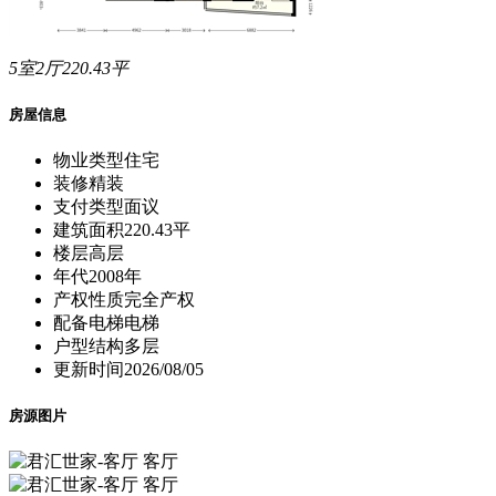
5室2厅220.43平
房屋信息
物业类型
住宅
装修
精装
支付类型
面议
建筑面积
220.43平
楼层
高层
年代
2008年
产权性质
完全产权
配备电梯
电梯
户型结构
多层
更新时间
2026/08/05
房源图片
客厅
客厅