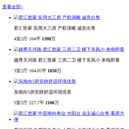
查看全部
>
君汇世家 实用大三房 产权清晰 诚意出售
4室2厅·164平
1398
万
越秀天河路 君汇世家 三房二卫 楼下东风小 来电即看
3室2厅·164.05平
1850
万
东南向5房安静舒适环境优美
5室2厅·227.7平
2100
万