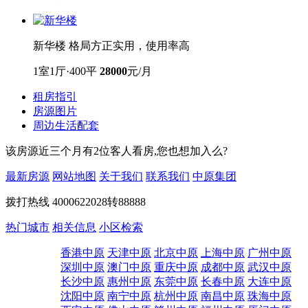
新华楼 格局方正实用，使用率高
1室1厅·400平
28000
元/月
租房指引
房源图片
周边生活配套
该房源近三个月有2位客人看房,您也想加入么?
最新房源
网站地图
关于我们
联系我们
中原集团
拨打热线
4000622028转88888
热门城市
相关信息
小区检索
香港中原
天津中原
北京中原
上海中原
广州中原
深圳中原
澳门中原
重庆中原
成都中原
武汉中原
长沙中原
惠州中原
东莞中原
长春中原
大连中原
沈阳中原
南宁中原
杭州中原
南昌中原
珠海中原