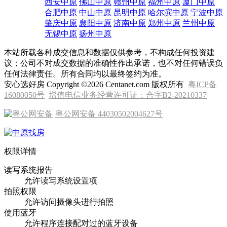
西安中原
佛山中原
赣州中原
福州中原
厦门中原
合肥中原
中山中原
昆明中原
哈尔滨中原
宁波中原
肇庆中原
襄阳中原
济南中原
郑州中原
兰州中原
无锡中原
扬州中原
本站所载各种成交信息和数据仅供参考，不构成任何投资建
议；公司不对成交数据的准确性作出承诺，也不对任何错误负
任何法律责任。所有合同均以最终签约为准。
安心选好房 Copyright ©2026 Centanet.com 版权所有
粤ICP备
16080050号
增值电信业务经营许可证：合字B2-20210337
粤公网安备 44030502004627号
权限详情
读写系统报告
允许读写系统设置项
拍照权限
允许访问摄像头进行拍照
使用蓝牙
允许程序连接配对过的蓝牙设备