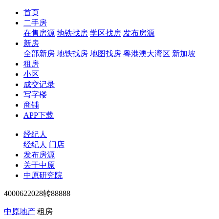
首页
二手房
在售房源
地铁找房
学区找房
发布房源
新房
全部新房
地铁找房
地图找房
粤港澳大湾区
新加坡
租房
小区
成交记录
写字楼
商铺
APP下载
经纪人
经纪人
门店
发布房源
关于中原
中原研究院
4000622028转88888
中原地产
租房