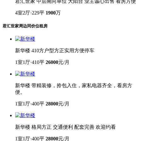
君汇世家 中层南向单位 大阳台 业主诚心出售 看房方便
4室2厅·229平
1900
万
君汇世家
周边同价位租房
新华楼 410方户型方正实用方便停车
1室1厅·410平
26000
元/月
新华楼 带精装修，拎包入住，家私电器齐全，看房方
便。
1室1厅·400平
28000
元/月
新华楼 格局方正 交通便利 配套完善 欢迎约看
1室1厅·400平
28000
元/月