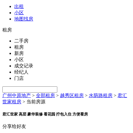
出租
小区
地图找房
租房
二手房
租房
新房
小区
成交记录
经纪人
门店
广州中原地产
>
全部租房
>
越秀区租房
>
水荫路租房
>
君汇
世家租房
>
当前房源
君汇世家 高层 豪华装修 看花园 拧包入住 方便看房
分享给好友