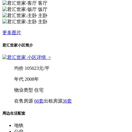
客厅
饭厅
主卧
主卧
更多图片
君汇世家小区简介
小区详情
>
均
价
105023元/平
年
代
2008年
物业类型
住宅
在售房源
66套
出租房源
36套
周边生活配套
地铁
公交