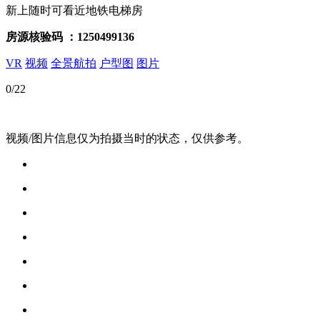
新上
随时可看
近地铁
电梯房
房源核验码
：1250499136
VR
视频
全景航拍
户型图
图片
0
/22
视频/图片信息仅为拍摄当时的状态，仅供参考。