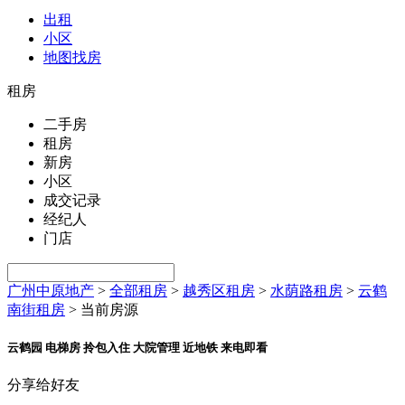
出租
小区
地图找房
租房
二手房
租房
新房
小区
成交记录
经纪人
门店
广州中原地产
>
全部租房
>
越秀区租房
>
水荫路租房
>
云鹤
南街租房
>
当前房源
云鹤园 电梯房 拎包入住 大院管理 近地铁 来电即看
分享给好友