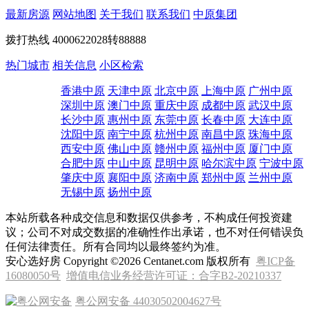
最新房源
网站地图
关于我们
联系我们
中原集团
拨打热线
4000622028转88888
热门城市
相关信息
小区检索
香港中原
天津中原
北京中原
上海中原
广州中原
深圳中原
澳门中原
重庆中原
成都中原
武汉中原
长沙中原
惠州中原
东莞中原
长春中原
大连中原
沈阳中原
南宁中原
杭州中原
南昌中原
珠海中原
西安中原
佛山中原
赣州中原
福州中原
厦门中原
合肥中原
中山中原
昆明中原
哈尔滨中原
宁波中原
肇庆中原
襄阳中原
济南中原
郑州中原
兰州中原
无锡中原
扬州中原
本站所载各种成交信息和数据仅供参考，不构成任何投资建
议；公司不对成交数据的准确性作出承诺，也不对任何错误负
任何法律责任。所有合同均以最终签约为准。
安心选好房 Copyright ©2026 Centanet.com 版权所有
粤ICP备
16080050号
增值电信业务经营许可证：合字B2-20210337
粤公网安备 44030502004627号