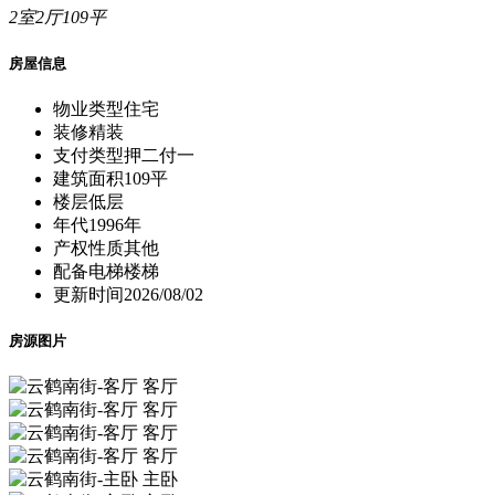
2室2厅109平
房屋信息
物业类型
住宅
装修
精装
支付类型
押二付一
建筑面积
109平
楼层
低层
年代
1996年
产权性质
其他
配备电梯
楼梯
更新时间
2026/08/02
房源图片
客厅
客厅
客厅
客厅
主卧