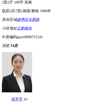
2室2厅
109平
东南
低层/(共7层)
精装/整租
1996年
所在区域
越秀区
水荫路
小区地址
云鹤南街
中原编码
gzyx0008751541
浏览
14次
张芳芳
10