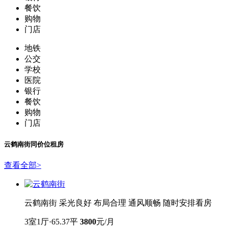
餐饮
购物
门店
地铁
公交
学校
医院
银行
餐饮
购物
门店
云鹤南街
同价位租房
查看全部
>
云鹤南街 采光良好 布局合理 通风顺畅 随时安排看房
3室1厅·65.37平
3800
元/月