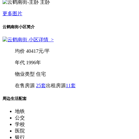
主卧
更多图片
云鹤南街小区简介
小区详情
>
均
价
40417元/平
年
代
1996年
物业类型
住宅
在售房源
25套
出租房源
11套
周边生活配套
地铁
公交
学校
医院
银行