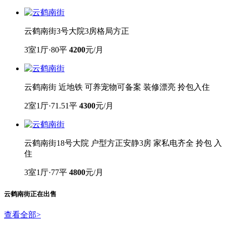
云鹤南街3号大院3房格局方正
3室1厅·80平
4200
元/月
云鹤南街 近地铁 可养宠物可备案 装修漂亮 拎包入住
2室1厅·71.51平
4300
元/月
云鹤南街18号大院 户型方正安静3房 家私电齐全 拎包 入
住
3室1厅·77平
4800
元/月
云鹤南街
正在出售
查看全部
>