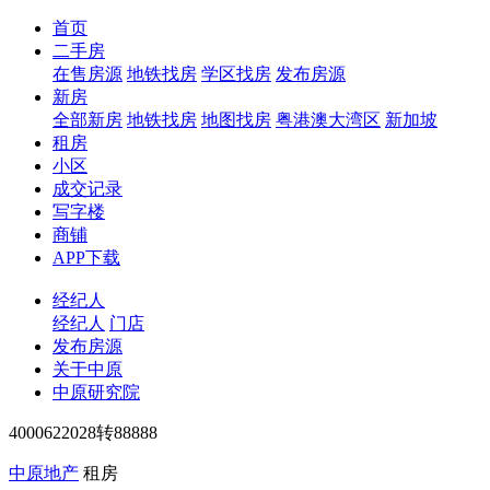
首页
二手房
在售房源
地铁找房
学区找房
发布房源
新房
全部新房
地铁找房
地图找房
粤港澳大湾区
新加坡
租房
小区
成交记录
写字楼
商铺
APP下载
经纪人
经纪人
门店
发布房源
关于中原
中原研究院
4000622028转88888
中原地产
租房