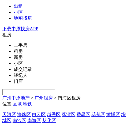
出租
小区
地图找房
下载中原找房APP
租房
二手房
租房
新房
小区
成交记录
经纪人
门店
广州中原地产
>
广州租房
>
南海区租房
位置
区域
地铁
天河区
海珠区
白云区
越秀区
荔湾区
番禺区
花都区
黄埔区
增
城区
南沙区
南海区
从化区