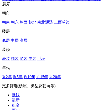
展开
朝向
朝南
朝东
朝西
朝北
南北通透
三面单边
楼层
低层
中层
高层
装修
豪装
精装
简装
中装
毛坯
年代
近2年
近5年
近10年
近15年
近20年
更多筛选(楼层、类型及朝向等)
默认
最新
租金