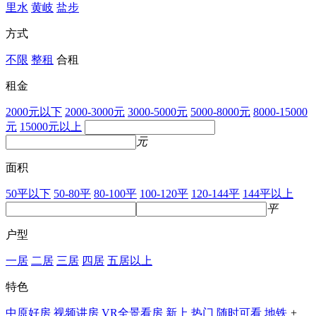
里水
黄岐
盐步
方式
不限
整租
合租
租金
2000元以下
2000-3000元
3000-5000元
5000-8000元
8000-15000
元
15000元以上
元
面积
50平以下
50-80平
80-100平
100-120平
120-144平
144平以上
平
户型
一居
二居
三居
四居
五居以上
特色
中原好房
视频讲房
VR全景看房
新上
热门
随时可看
地铁
+