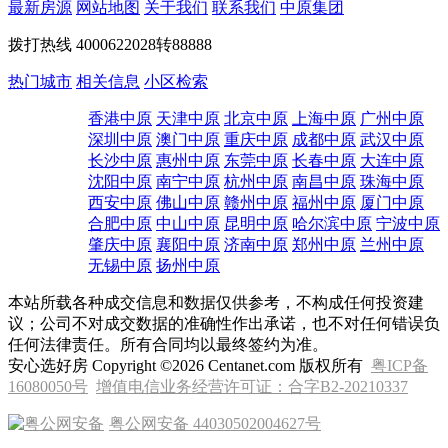
最新房源
网站地图
关于我们
联系我们
中原集团
拨打热线
4000622028转88888
热门城市
相关信息
小区检索
香港中原
天津中原
北京中原
上海中原
广州中原
深圳中原
澳门中原
重庆中原
成都中原
武汉中原
长沙中原
惠州中原
东莞中原
长春中原
大连中原
沈阳中原
南宁中原
杭州中原
南昌中原
珠海中原
西安中原
佛山中原
赣州中原
福州中原
厦门中原
合肥中原
中山中原
昆明中原
哈尔滨中原
宁波中原
肇庆中原
襄阳中原
济南中原
郑州中原
兰州中原
无锡中原
扬州中原
本站所载各种成交信息和数据仅供参考，不构成任何投资建
议；公司不对成交数据的准确性作出承诺，也不对任何错误负
任何法律责任。所有合同均以最终签约为准。
安心选好房 Copyright ©2026 Centanet.com 版权所有
粤ICP备
16080050号
增值电信业务经营许可证：合字B2-20210337
粤公网安备 44030502004627号