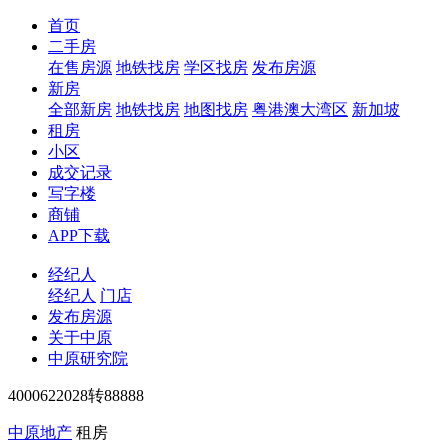
首页
二手房
在售房源
地铁找房
学区找房
发布房源
新房
全部新房
地铁找房
地图找房
粤港澳大湾区
新加坡
租房
小区
成交记录
写字楼
商铺
APP下载
经纪人
经纪人
门店
发布房源
关于中原
中原研究院
4000622028转88888
中原地产
租房