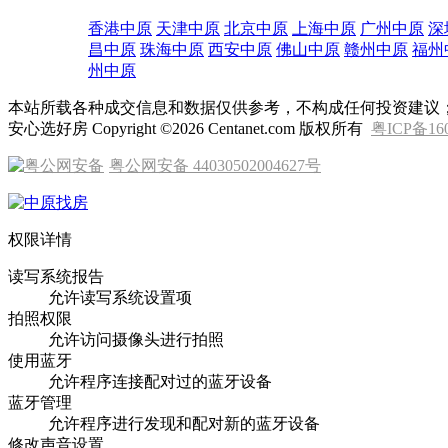
香港中原
天津中原
北京中原
上海中原
广州中原
深
昌中原
珠海中原
西安中原
佛山中原
赣州中原
福州
州中原
本站所载各种成交信息和数据仅供参考，不构成任何投资建议
安心选好房 Copyright ©2026 Centanet.com 版权所有
粤ICP备16
粤公网安备 44030502004627号
权限详情
读写系统报告
允许读写系统设置项
拍照权限
允许访问摄像头进行拍照
使用蓝牙
允许程序连接配对过的蓝牙设备
蓝牙管理
允许程序进行发现和配对新的蓝牙设备
修改声音设置