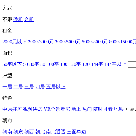
方式
不限
整租
合租
租金
2000元以下
2000-3000元
3000-5000元
5000-8000元
8000-15000
面积
50平以下
50-80平
80-100平
100-120平
120-144平
144平以上
户型
一居
二居
三居
四居
五居以上
特色
中原好房
视频讲房
VR全景看房
新上
热门
随时可看
地铁
+ 展
朝向
朝南
朝东
朝西
朝北
南北通透
三面单边