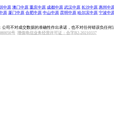
圳中原
澳门中原
重庆中原
成都中原
武汉中原
长沙中原
惠州中
中原
厦门中原
合肥中原
中山中原
昆明中原
哈尔滨中原
宁波中
；公司不对成交数据的准确性作出承诺，也不对任何错误负任何
080050号
增值电信业务经营许可证：合字B2-20210337