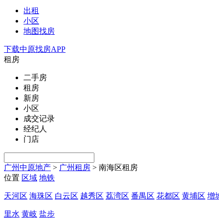
出租
小区
地图找房
下载中原找房APP
租房
二手房
租房
新房
小区
成交记录
经纪人
门店
广州中原地产
>
广州租房
>
南海区租房
位置
区域
地铁
天河区
海珠区
白云区
越秀区
荔湾区
番禺区
花都区
黄埔区
增
里水
黄岐
盐步