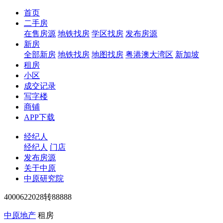
首页
二手房
在售房源
地铁找房
学区找房
发布房源
新房
全部新房
地铁找房
地图找房
粤港澳大湾区
新加坡
租房
小区
成交记录
写字楼
商铺
APP下载
经纪人
经纪人
门店
发布房源
关于中原
中原研究院
4000622028转88888
中原地产
租房