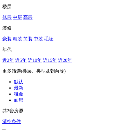
楼层
低层
中层
高层
装修
豪装
精装
简装
中装
毛坯
年代
近2年
近5年
近10年
近15年
近20年
更多筛选(楼层、类型及朝向等)
默认
最新
租金
面积
共
2
套房源
清空条件