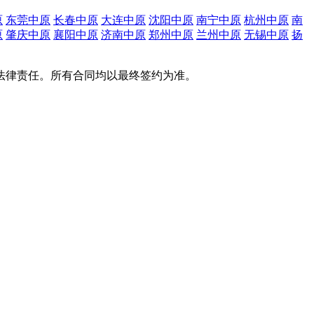
原
东莞中原
长春中原
大连中原
沈阳中原
南宁中原
杭州中原
南
原
肇庆中原
襄阳中原
济南中原
郑州中原
兰州中原
无锡中原
扬
法律责任。所有合同均以最终签约为准。