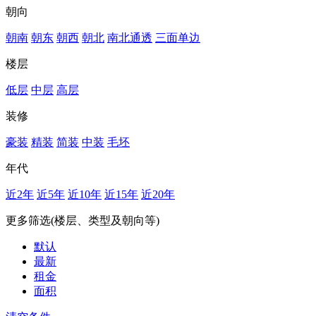
朝向
朝南
朝东
朝西
朝北
南北通透
三面单边
楼层
低层
中层
高层
装修
豪装
精装
简装
中装
毛坯
年代
近2年
近5年
近10年
近15年
近20年
更多筛选(楼层、类型及朝向等)
默认
最新
租金
面积