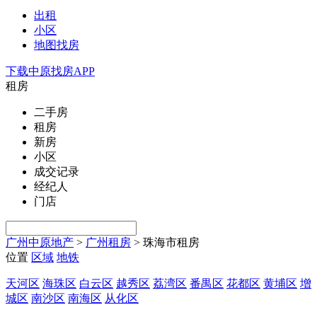
出租
小区
地图找房
下载中原找房APP
租房
二手房
租房
新房
小区
成交记录
经纪人
门店
广州中原地产
>
广州租房
>
珠海市租房
位置
区域
地铁
天河区
海珠区
白云区
越秀区
荔湾区
番禺区
花都区
黄埔区
增
城区
南沙区
南海区
从化区