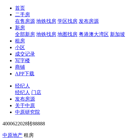
首页
二手房
在售房源
地铁找房
学区找房
发布房源
新房
全部新房
地铁找房
地图找房
粤港澳大湾区
新加坡
租房
小区
成交记录
写字楼
商铺
APP下载
经纪人
经纪人
门店
发布房源
关于中原
中原研究院
4000622028转88888
中原地产
租房