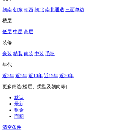
朝南
朝东
朝西
朝北
南北通透
三面单边
楼层
低层
中层
高层
装修
豪装
精装
简装
中装
毛坯
年代
近2年
近5年
近10年
近15年
近20年
更多筛选(楼层、类型及朝向等)
默认
最新
租金
面积
清空条件