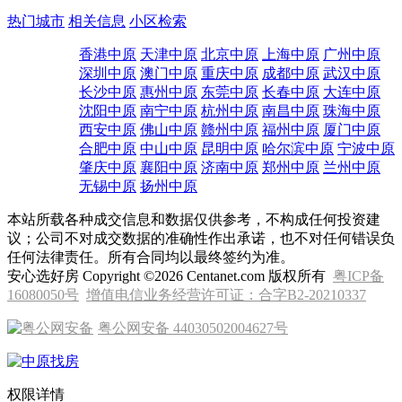
热门城市
相关信息
小区检索
香港中原
天津中原
北京中原
上海中原
广州中原
深圳中原
澳门中原
重庆中原
成都中原
武汉中原
长沙中原
惠州中原
东莞中原
长春中原
大连中原
沈阳中原
南宁中原
杭州中原
南昌中原
珠海中原
西安中原
佛山中原
赣州中原
福州中原
厦门中原
合肥中原
中山中原
昆明中原
哈尔滨中原
宁波中原
肇庆中原
襄阳中原
济南中原
郑州中原
兰州中原
无锡中原
扬州中原
本站所载各种成交信息和数据仅供参考，不构成任何投资建
议；公司不对成交数据的准确性作出承诺，也不对任何错误负
任何法律责任。所有合同均以最终签约为准。
安心选好房 Copyright ©2026 Centanet.com 版权所有
粤ICP备
16080050号
增值电信业务经营许可证：合字B2-20210337
粤公网安备 44030502004627号
权限详情