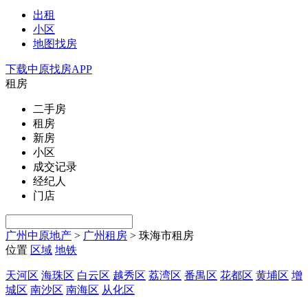
出租
小区
地图找房
下载中原找房APP
租房
二手房
租房
新房
小区
成交记录
经纪人
门店
广州中原地产
>
广州租房
>
珠海市租房
位置
区域
地铁
天河区
海珠区
白云区
越秀区
荔湾区
番禺区
花都区
黄埔区
增
城区
南沙区
南海区
从化区