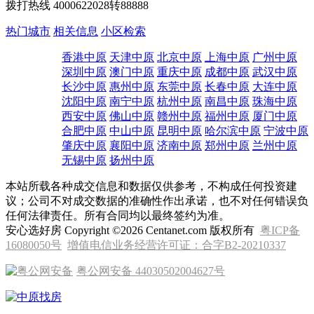
拨打热线
4000622028转88888
热门城市
相关信息
小区检索
香港中原
天津中原
北京中原
上海中原
广州中原
深圳中原
澳门中原
重庆中原
成都中原
武汉中原
长沙中原
惠州中原
东莞中原
长春中原
大连中原
沈阳中原
南宁中原
杭州中原
南昌中原
珠海中原
西安中原
佛山中原
赣州中原
福州中原
厦门中原
合肥中原
中山中原
昆明中原
哈尔滨中原
宁波中原
肇庆中原
襄阳中原
济南中原
郑州中原
兰州中原
无锡中原
扬州中原
本站所载各种成交信息和数据仅供参考，不构成任何投资建
议；公司不对成交数据的准确性作出承诺，也不对任何错误负
任何法律责任。所有合同均以最终签约为准。
安心选好房 Copyright ©2026 Centanet.com 版权所有
粤ICP备
16080050号
增值电信业务经营许可证：合字B2-20210337
粤公网安备 44030502004627号