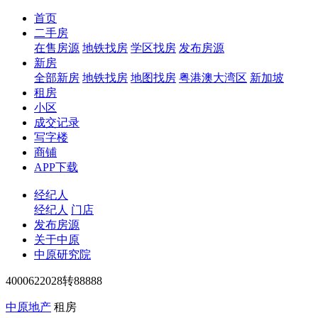
首页
二手房
在售房源
地铁找房
学区找房
发布房源
新房
全部新房
地铁找房
地图找房
粤港澳大湾区
新加坡
租房
小区
成交记录
写字楼
商铺
APP下载
经纪人
经纪人
门店
发布房源
关于中原
中原研究院
4000622028转88888
中原地产
租房