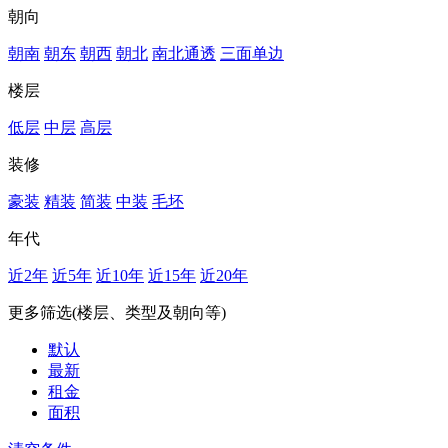
朝向
朝南
朝东
朝西
朝北
南北通透
三面单边
楼层
低层
中层
高层
装修
豪装
精装
简装
中装
毛坯
年代
近2年
近5年
近10年
近15年
近20年
更多筛选(楼层、类型及朝向等)
默认
最新
租金
面积