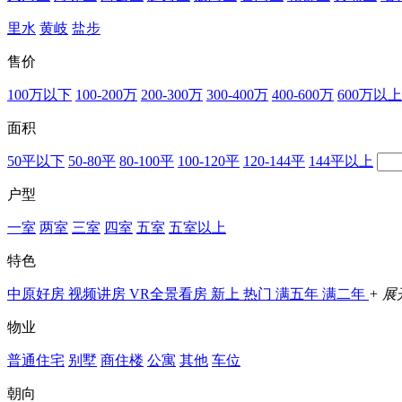
里水
黄岐
盐步
售价
100万以下
100-200万
200-300万
300-400万
400-600万
600万以上
面积
50平以下
50-80平
80-100平
100-120平
120-144平
144平以上
户型
一室
两室
三室
四室
五室
五室以上
特色
中原好房
视频讲房
VR全景看房
新上
热门
满五年
满二年
+ 展
物业
普通住宅
别墅
商住楼
公寓
其他
车位
朝向