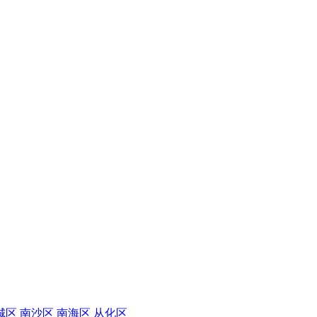
城区
南沙区
南海区
从化区