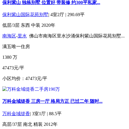
保利紫山 独栋别墅 位置好 带装修 约300平私家...
保利紫山国际花苑别墅
|
4室2厅
|
290.69平
低层/3层
东西
中装
2020年
南海区
-
里水
佛山市南海区里水沙涌保利紫山国际花苑别墅...
满五
唯一住房
1380
万
47473元/平
小区均价：47473元/平
万科金域缇香 三房一厅 格局方正 已过二年 随时...
万科金域缇香
|
3室1厅
|
88.5平
高层/37层
南北
精装
2012年