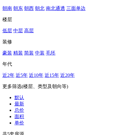
朝南
朝东
朝西
朝北
南北通透
三面单边
楼层
低层
中层
高层
装修
豪装
精装
简装
中装
毛坯
年代
近2年
近5年
近10年
近15年
近20年
更多筛选(楼层、类型及朝向等)
默认
最新
总价
面积
单价
共
5
套房源