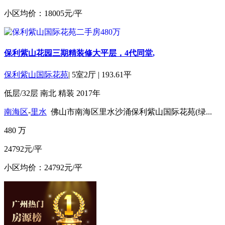
小区均价：18005元/平
保利紫山花园三期精装修大平层，4代同堂,
保利紫山国际花苑
|
5室2厅
|
193.61平
低层/32层
南北
精装
2017年
南海区
-
里水
佛山市南海区里水沙涌保利紫山国际花苑(绿...
480
万
24792元/平
小区均价：24792元/平