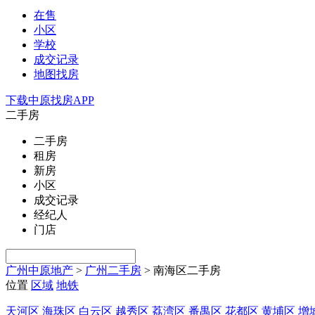
在售
小区
学校
成交记录
地图找房
下载中原找房APP
二手房
二手房
租房
新房
小区
成交记录
经纪人
门店
广州中原地产
>
广州二手房
>
南海区二手房
位置
区域
地铁
天河区
海珠区
白云区
越秀区
荔湾区
番禺区
花都区
黄埔区
增