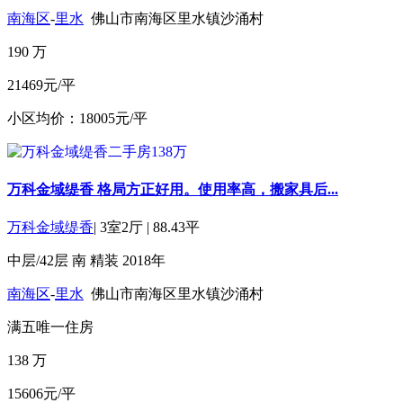
南海区
-
里水
佛山市南海区里水镇沙涌村
190
万
21469元/平
小区均价：18005元/平
万科金域缇香 格局方正好用。使用率高，搬家具后...
万科金域缇香
|
3室2厅
|
88.43平
中层/42层
南
精装
2018年
南海区
-
里水
佛山市南海区里水镇沙涌村
满五
唯一住房
138
万
15606元/平