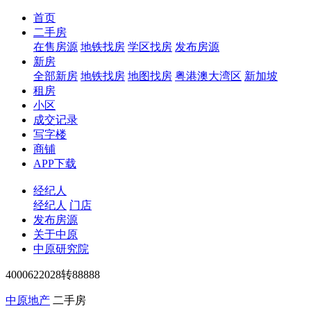
首页
二手房
在售房源
地铁找房
学区找房
发布房源
新房
全部新房
地铁找房
地图找房
粤港澳大湾区
新加坡
租房
小区
成交记录
写字楼
商铺
APP下载
经纪人
经纪人
门店
发布房源
关于中原
中原研究院
4000622028转88888
中原地产
二手房