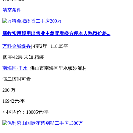
清空条件
新收实用靓房出售业主急卖看楼方便本人熟悉价格...
万科金域缇香
|
4室2厅
|
118.05平
低层/42层
未知
精装
南海区
-
里水
佛山市南海区里水镇沙涌村
满二
随时可看
200
万
16942元/平
小区均价：18005元/平