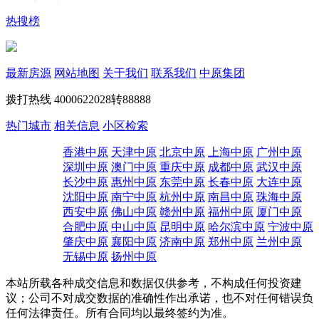
热搜榜
最新房源
网站地图
关于我们
联系我们
中原集团
拨打热线
4000622028转88888
热门城市
相关信息
小区检索
香港中原
天津中原
北京中原
上海中原
广州中原
深圳中原
澳门中原
重庆中原
成都中原
武汉中原
长沙中原
惠州中原
东莞中原
长春中原
大连中原
沈阳中原
南宁中原
杭州中原
南昌中原
珠海中原
西安中原
佛山中原
赣州中原
福州中原
厦门中原
合肥中原
中山中原
昆明中原
哈尔滨中原
宁波中原
肇庆中原
襄阳中原
济南中原
郑州中原
兰州中原
无锡中原
扬州中原
本站所载各种成交信息和数据仅供参考，不构成任何投资建
议；公司不对成交数据的准确性作出承诺，也不对任何错误负
任何法律责任。所有合同均以最终签约为准。