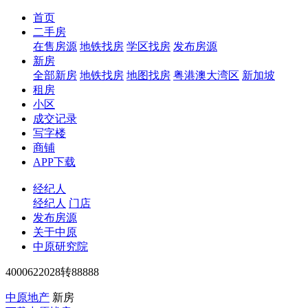
首页
二手房
在售房源
地铁找房
学区找房
发布房源
新房
全部新房
地铁找房
地图找房
粤港澳大湾区
新加坡
租房
小区
成交记录
写字楼
商铺
APP下载
经纪人
经纪人
门店
发布房源
关于中原
中原研究院
4000622028转88888
中原地产
新房