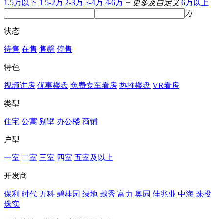
1.5万以下
1.5-2万
2-3万
3-4万
4-6万
+ 更多及自定义
6万以上
万
状态
待售
在售
售罄
停售
特色
视频讲房
优惠楼盘
免费专车看房
热推楼盘
VR看房
类型
住宅
公寓
别墅
办公楼
商铺
户型
一室
二室
三室
四室
五室及以上
开发商
保利
时代
万科
碧桂园
绿地
越秀
富力
奥园
佳兆业
中海
珠投
珠实