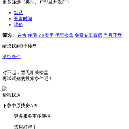
更多筛选（类型、户型及开发商）
默认
开盘时间
均价
筛选：
在售
住宅
VR看房
优惠楼盘
免费专车看房
当月开盘
给您找到
0
个楼盘
清空条件
对不起，暂无相关楼盘
再试试别的搜索条件吧！
帮我找房
下载中原找房APP
更多服务更多便捷
找房好帮手