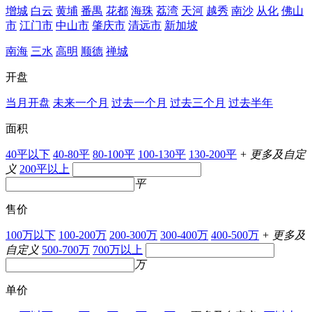
增城
白云
黄埔
番禺
花都
海珠
荔湾
天河
越秀
南沙
从化
佛山
市
江门市
中山市
肇庆市
清远市
新加坡
南海
三水
高明
顺德
禅城
开盘
当月开盘
未来一个月
过去一个月
过去三个月
过去半年
面积
40平以下
40-80平
80-100平
100-130平
130-200平
+ 更多及自定
义
200平以上
平
售价
100万以下
100-200万
200-300万
300-400万
400-500万
+ 更多及
自定义
500-700万
700万以上
万
单价