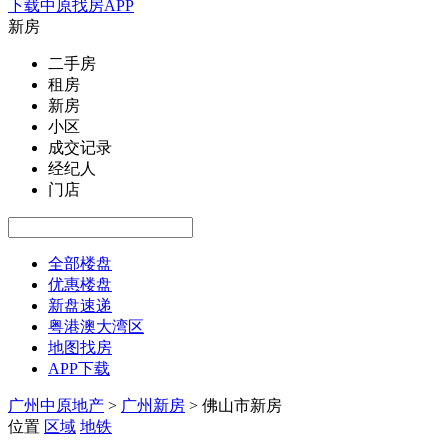
下载中原找房APP
新房
二手房
租房
新房
小区
成交记录
经纪人
门店
全部楼盘
优惠楼盘
新盘速递
粤港澳大湾区
地图找房
APP下载
广州中原地产
>
广州新房
>
佛山市新房
位置
区域
地铁