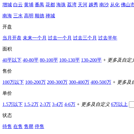
增城
白云
黄埔
番禺
花都
海珠
荔湾
天河
越秀
南沙
从化
佛山
南海
三水
高明
顺德
禅城
开盘
当月开盘
未来一个月
过去一个月
过去三个月
过去半年
面积
40平以下
40-80平
80-100平
100-130平
130-200平
+ 更多及自定
售价
100万以下
100-200万
200-300万
300-400万
400-500万
+ 更多及
单价
1.5万以下
1.5-2万
2-3万
3-4万
4-6万
+ 更多及自定义
6万以上
状态
待售
在售
售罄
停售