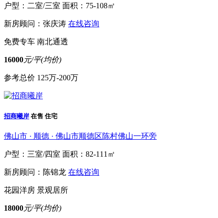
户型：二室/三室
面积：75-108㎡
新房顾问：张庆涛
在线咨询
免费专车
南北通透
16000
元/平(均价)
参考总价
125万-200万
招商曦岸
在售
住宅
佛山市 · 顺德 · 佛山市顺德区陈村佛山一环旁
户型：三室/四室
面积：82-111㎡
新房顾问：陈锦龙
在线咨询
花园洋房
景观居所
18000
元/平(均价)