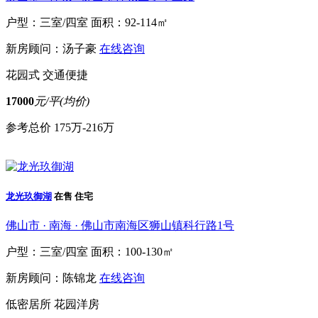
户型：三室/四室
面积：92-114㎡
新房顾问：汤子豪
在线咨询
花园式
交通便捷
17000
元/平(均价)
参考总价
175万-216万
龙光玖御湖
在售
住宅
佛山市 · 南海 · 佛山市南海区狮山镇科行路1号
户型：三室/四室
面积：100-130㎡
新房顾问：陈锦龙
在线咨询
低密居所
花园洋房