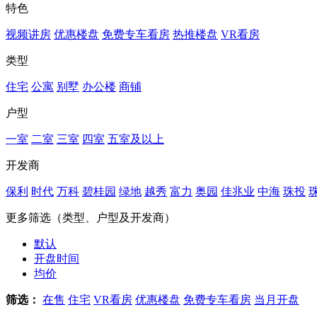
特色
视频讲房
优惠楼盘
免费专车看房
热推楼盘
VR看房
类型
住宅
公寓
别墅
办公楼
商铺
户型
一室
二室
三室
四室
五室及以上
开发商
保利
时代
万科
碧桂园
绿地
越秀
富力
奥园
佳兆业
中海
珠投
更多筛选（类型、户型及开发商）
默认
开盘时间
均价
筛选：
在售
住宅
VR看房
优惠楼盘
免费专车看房
当月开盘