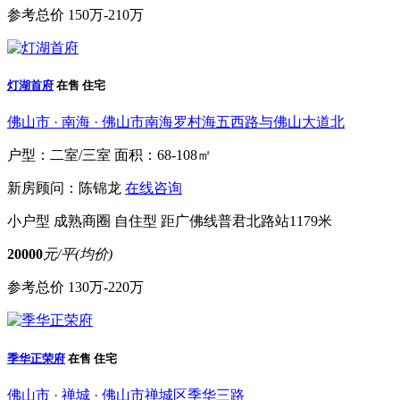
参考总价
150万-210万
灯湖首府
在售
住宅
佛山市 · 南海 · 佛山市南海罗村海五西路与佛山大道北
户型：二室/三室
面积：68-108㎡
新房顾问：陈锦龙
在线咨询
小户型
成熟商圈
自住型
距广佛线普君北路站1179米
20000
元/平(均价)
参考总价
130万-220万
季华正荣府
在售
住宅
佛山市 · 禅城 · 佛山市禅城区季华三路