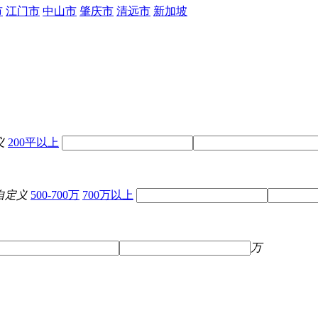
市
江门市
中山市
肇庆市
清远市
新加坡
义
200平以上
自定义
500-700万
700万以上
万