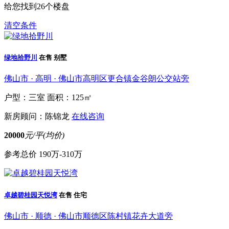
给您找到
26
个楼盘
清空条件
绿地拾野川
在售
别墅
佛山市 · 高明 · 佛山市高明区更合镇金谷朗公交站旁
户型：三室
面积：125㎡
新房顾问：陈锦龙
在线咨询
20000
元/平(均价)
参考总价
190万-310万
卓越碧桂园天悦湾
在售
住宅
佛山市 · 顺德 · 佛山市顺德区陈村镇花卉大道旁