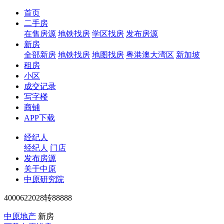
首页
二手房
在售房源
地铁找房
学区找房
发布房源
新房
全部新房
地铁找房
地图找房
粤港澳大湾区
新加坡
租房
小区
成交记录
写字楼
商铺
APP下载
经纪人
经纪人
门店
发布房源
关于中原
中原研究院
4000622028转88888
中原地产
新房