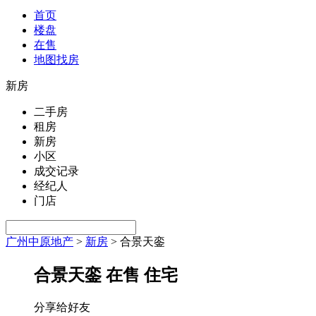
首页
楼盘
在售
地图找房
新房
二手房
租房
新房
小区
成交记录
经纪人
门店
广州中原地产
>
新房
>
合景天銮
合景天銮
在售
住宅
分享给好友