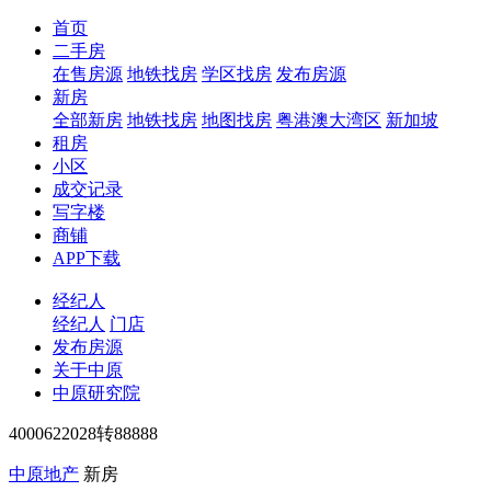
首页
二手房
在售房源
地铁找房
学区找房
发布房源
新房
全部新房
地铁找房
地图找房
粤港澳大湾区
新加坡
租房
小区
成交记录
写字楼
商铺
APP下载
经纪人
经纪人
门店
发布房源
关于中原
中原研究院
4000622028转88888
中原地产
新房