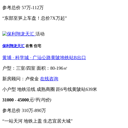
参考总价
57万-112万
“东部至笋上车盘！总价7X万起”
活动
保利翔龙天汇
在售
住宅
黄埔 · 科学城 · 广汕公路黄陂地铁站B出口
户型：三室/四室
面积：80-196㎡
新房顾问：卢俊金
在线咨询
小户型
地铁沿线
成熟商圈
距6号线黄陂站639米
31000
-
45000
元/平(均价)
参考总价
310万-890万
“一站天河 地铁上盖 生态宜居大城”