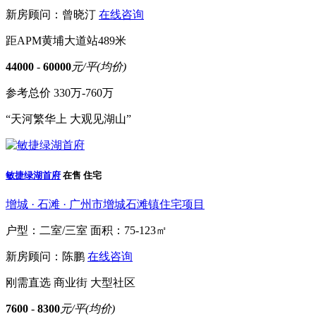
新房顾问：曾晓汀
在线咨询
距APM黄埔大道站489米
44000
-
60000
元/平(均价)
参考总价
330万-760万
“天河繁华上 大观见湖山”
敏捷绿湖首府
在售
住宅
增城 · 石滩 · 广州市增城石滩镇住宅项目
户型：二室/三室
面积：75-123㎡
新房顾问：陈鹏
在线咨询
刚需直选
商业街
大型社区
7600
-
8300
元/平(均价)