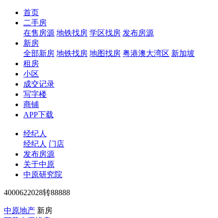
首页
二手房
在售房源
地铁找房
学区找房
发布房源
新房
全部新房
地铁找房
地图找房
粤港澳大湾区
新加坡
租房
小区
成交记录
写字楼
商铺
APP下载
经纪人
经纪人
门店
发布房源
关于中原
中原研究院
4000622028转88888
中原地产
新房