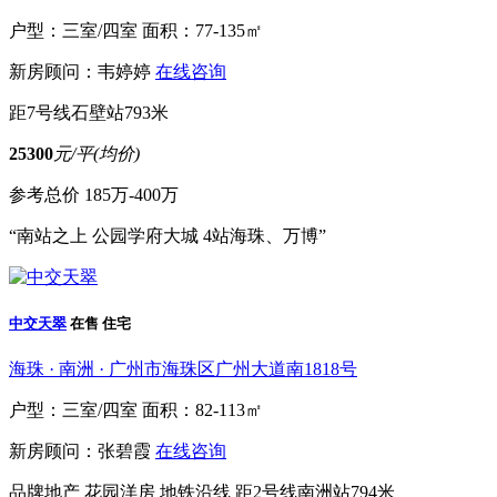
户型：三室/四室
面积：77-135㎡
新房顾问：韦婷婷
在线咨询
距7号线石壁站793米
25300
元/平(均价)
参考总价
185万-400万
“南站之上 公园学府大城 4站海珠、万博”
中交天翠
在售
住宅
海珠 · 南洲 · 广州市海珠区广州大道南1818号
户型：三室/四室
面积：82-113㎡
新房顾问：张碧霞
在线咨询
品牌地产
花园洋房
地铁沿线
距2号线南洲站794米