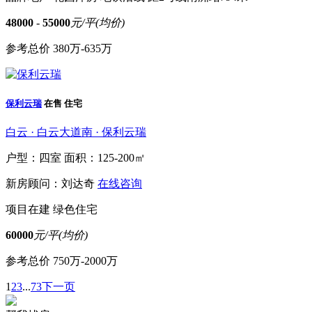
48000
-
55000
元/平(均价)
参考总价
380万-635万
保利云瑞
在售
住宅
白云 · 白云大道南 · 保利云瑞
户型：四室
面积：125-200㎡
新房顾问：刘达奇
在线咨询
项目在建
绿色住宅
60000
元/平(均价)
参考总价
750万-2000万
1
2
3
...
73
下一页