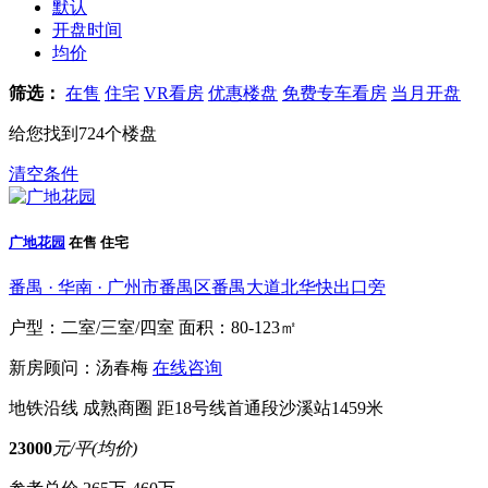
默认
开盘时间
均价
筛选：
在售
住宅
VR看房
优惠楼盘
免费专车看房
当月开盘
给您找到
724
个楼盘
清空条件
广地花园
在售
住宅
番禺 · 华南 · 广州市番禺区番禺大道北华快出口旁
户型：二室/三室/四室
面积：80-123㎡
新房顾问：汤春梅
在线咨询
地铁沿线
成熟商圈
距18号线首通段沙溪站1459米
23000
元/平(均价)