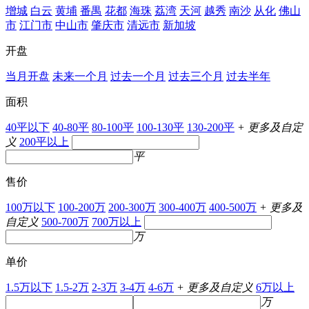
增城
白云
黄埔
番禺
花都
海珠
荔湾
天河
越秀
南沙
从化
佛山
市
江门市
中山市
肇庆市
清远市
新加坡
开盘
当月开盘
未来一个月
过去一个月
过去三个月
过去半年
面积
40平以下
40-80平
80-100平
100-130平
130-200平
+ 更多及自定
义
200平以上
平
售价
100万以下
100-200万
200-300万
300-400万
400-500万
+ 更多及
自定义
500-700万
700万以上
万
单价
1.5万以下
1.5-2万
2-3万
3-4万
4-6万
+ 更多及自定义
6万以上
万