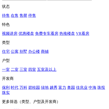
状态
待售
在售
售罄
停售
特色
视频讲房
优惠楼盘
免费专车看房
热推楼盘
VR看房
类型
住宅
公寓
别墅
办公楼
商铺
户型
一室
二室
三室
四室
五室及以上
开发商
保利
时代
万科
碧桂园
绿地
越秀
富力
奥园
佳兆业
中海
珠投
珠实
更多筛选（类型、户型及开发商）