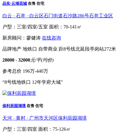
品实·云湖花城
在售
住宅
白云 · 石井 · 白云区石门街道石沙路286号石井工业区
户型：三室/四室/五室
面积：70-141㎡
新房顾问：廖健涛
在线咨询
品牌地产
地铁口
自带商业
距8号线北延段亭岗站272米
28000
-
32000
元/平(均价)
参考总价
196万-440万
“8号线地铁口 12年学府大城”
保利辰园湖境
在售
住宅
天河 · 黄村 · 广州市天河区保利辰园湖境
户型：三室/四室
面积：75-126㎡