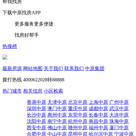
帮我找房
下载中原找房APP
更多服务更多便捷
找房好帮手
热搜榜
最新房源
网站地图
关于我们
联系我们
中原集团
拨打热线
4000622028转88888
热门城市
相关信息
小区检索
香港中原
天津中原
北京中原
上海中原
广州中原
深圳中原
澳门中原
重庆中原
成都中原
武汉中原
长沙中原
惠州中原
东莞中原
长春中原
大连中原
沈阳中原
南宁中原
杭州中原
南昌中原
珠海中原
西安中原
佛山中原
赣州中原
福州中原
厦门中原
合肥中原
中山中原
昆明中原
哈尔滨中原
宁波中原