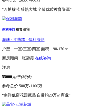
参考总价
265万-460万
“万博核芯 醇熟大城 全龄优质教育资源”
保利海韵
在售
住宅
海珠 · 江燕路 · 保利海韵
户型：一室/三室/四室
面积：90-170㎡
新房顾问：张碧霞
在线咨询
洋房
55000
元/平(均价)
参考总价
500万-1100万
“南洋低密花园藏品 自带约20万㎡商业”