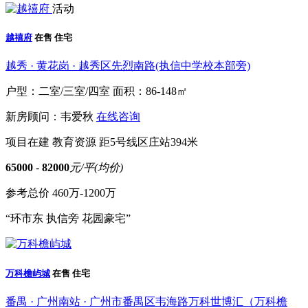
活动
越禧府
在售
住宅
越秀 · 黄花岗 · 越秀区先烈南路(执信中学校本部旁)
户型：二室/三室/四室
面积：86-148㎡
新房顾问：韦爱秋
在线咨询
项目在建
教育资源
距5号线区庄站394米
65000
-
82000
元/平(均价)
参考总价
460万-1200万
“环市东 执信旁 花园豪宅”
万科檐屿城
在售
住宅
番禺 · 广州南站 · 广州市番禺区韦海路万科世博汇（万科檐