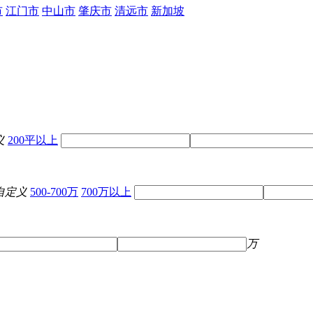
市
江门市
中山市
肇庆市
清远市
新加坡
义
200平以上
自定义
500-700万
700万以上
万