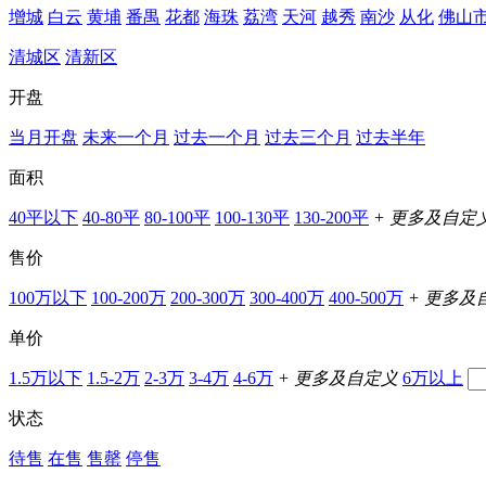
增城
白云
黄埔
番禺
花都
海珠
荔湾
天河
越秀
南沙
从化
佛山
清城区
清新区
开盘
当月开盘
未来一个月
过去一个月
过去三个月
过去半年
面积
40平以下
40-80平
80-100平
100-130平
130-200平
+ 更多及自定
售价
100万以下
100-200万
200-300万
300-400万
400-500万
+ 更多及
单价
1.5万以下
1.5-2万
2-3万
3-4万
4-6万
+ 更多及自定义
6万以上
状态
待售
在售
售罄
停售