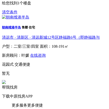
给您找到
1
个楼盘
清空条件
朝南维港半岛
售罄
住宅
清远市 · 清新区 · 清远新城12号区静福路6号（即静福路与
户型：二室/三室/四室
面积：108-191㎡
新房顾问：叶媛
在线咨询
花园式
交通便捷
暂无
帮我找房
下载中原找房APP
更多服务更多便捷