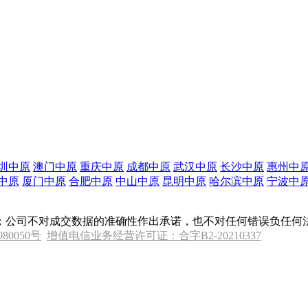
圳中原
澳门中原
重庆中原
成都中原
武汉中原
长沙中原
惠州中
中原
厦门中原
合肥中原
中山中原
昆明中原
哈尔滨中原
宁波中
；公司不对成交数据的准确性作出承诺，也不对任何错误负任何
080050号
增值电信业务经营许可证：合字B2-20210337