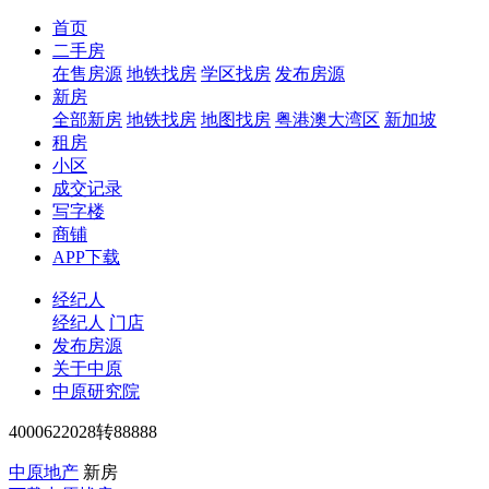
首页
二手房
在售房源
地铁找房
学区找房
发布房源
新房
全部新房
地铁找房
地图找房
粤港澳大湾区
新加坡
租房
小区
成交记录
写字楼
商铺
APP下载
经纪人
经纪人
门店
发布房源
关于中原
中原研究院
4000622028转88888
中原地产
新房