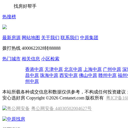
找房好帮手
热搜榜
最新房源
网站地图
关于我们
联系我们
中原集团
拨打热线
4000622028转88888
热门城市
相关信息
小区检索
香港中原
天津中原
北京中原
上海中原
广州中原
深
昌中原
珠海中原
西安中原
佛山中原
赣州中原
福州
州中原
本站所载各种成交信息和数据仅供参考，不构成任何投资建议
安心选好房 Copyright ©2026 Centanet.com 版权所有
粤ICP备16
粤公网安备 44030502004627号