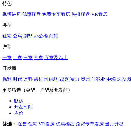
特色
视频讲房
优惠楼盘
免费专车看房
热推楼盘
VR看房
类型
住宅
公寓
别墅
办公楼
商铺
户型
一室
二室
三室
四室
五室及以上
开发商
保利
时代
万科
碧桂园
绿地
越秀
富力
奥园
佳兆业
中海
珠投
更多筛选（类型、户型及开发商）
默认
开盘时间
均价
筛选：
在售
住宅
VR看房
优惠楼盘
免费专车看房
当月开盘