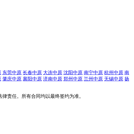
原
东莞中原
长春中原
大连中原
沈阳中原
南宁中原
杭州中原
南
原
肇庆中原
襄阳中原
济南中原
郑州中原
兰州中原
无锡中原
扬
法律责任。所有合同均以最终签约为准。