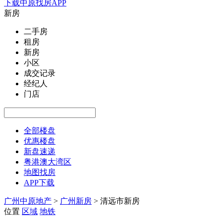
下载中原找房APP
新房
二手房
租房
新房
小区
成交记录
经纪人
门店
全部楼盘
优惠楼盘
新盘速递
粤港澳大湾区
地图找房
APP下载
广州中原地产
>
广州新房
>
清远市新房
位置
区域
地铁