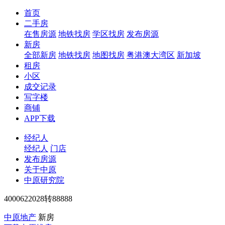
首页
二手房
在售房源
地铁找房
学区找房
发布房源
新房
全部新房
地铁找房
地图找房
粤港澳大湾区
新加坡
租房
小区
成交记录
写字楼
商铺
APP下载
经纪人
经纪人
门店
发布房源
关于中原
中原研究院
4000622028转88888
中原地产
新房