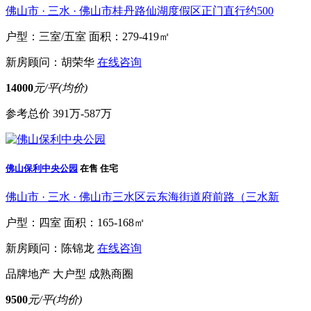
佛山市 · 三水 · 佛山市桂丹路仙湖度假区正门直行约500
户型：三室/五室
面积：279-419㎡
新房顾问：胡荣华
在线咨询
14000
元/平(均价)
参考总价
391万-587万
佛山保利中央公园
在售
住宅
佛山市 · 三水 · 佛山市三水区云东海街道府前路（三水新
户型：四室
面积：165-168㎡
新房顾问：陈锦龙
在线咨询
品牌地产
大户型
成熟商圈
9500
元/平(均价)