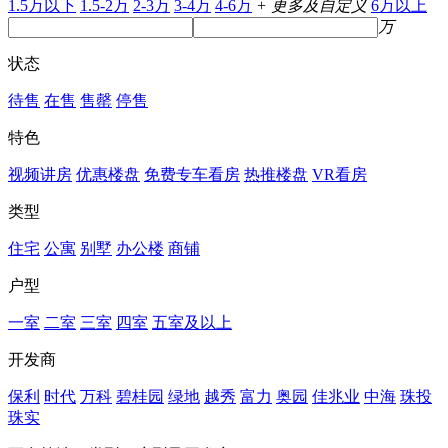
1.5万以下
1.5-2万
2-3万
3-4万
4-6万
+ 更多及自定义
6万以上
万
状态
待售
在售
售罄
停售
特色
视频讲房
优惠楼盘
免费专车看房
热推楼盘
VR看房
类型
住宅
公寓
别墅
办公楼
商铺
户型
一室
二室
三室
四室
五室及以上
开发商
保利
时代
万科
碧桂园
绿地
越秀
富力
奥园
佳兆业
中海
珠投
珠实