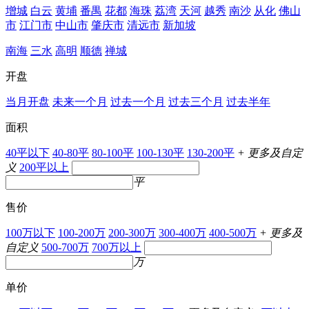
增城
白云
黄埔
番禺
花都
海珠
荔湾
天河
越秀
南沙
从化
佛山
市
江门市
中山市
肇庆市
清远市
新加坡
南海
三水
高明
顺德
禅城
开盘
当月开盘
未来一个月
过去一个月
过去三个月
过去半年
面积
40平以下
40-80平
80-100平
100-130平
130-200平
+ 更多及自定
义
200平以上
平
售价
100万以下
100-200万
200-300万
300-400万
400-500万
+ 更多及
自定义
500-700万
700万以上
万
单价