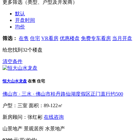
更多筛选（类型、户型及开发商）
默认
开盘时间
均价
筛选：
在售
住宅
VR看房
优惠楼盘
免费专车看房
当月开盘
给您找到
32
个楼盘
清空条件
恒大山水龙盘
在售
住宅
佛山市 · 三水 · 佛山市桂丹路仙湖度假区正门直行约500
户型：三室
面积：89-122㎡
新房顾问：张红彬
在线咨询
山景地产
景观居所
水景地产