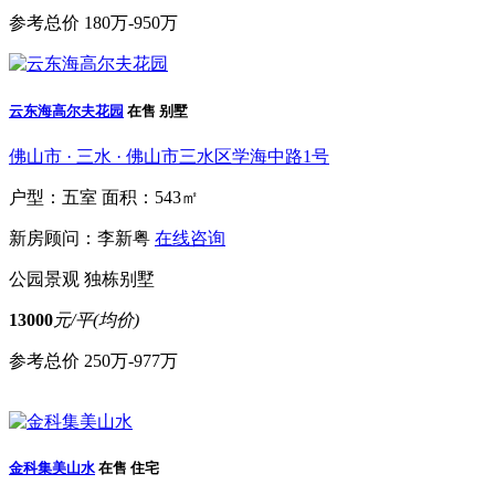
参考总价
180万-950万
云东海高尔夫花园
在售
别墅
佛山市 · 三水 · 佛山市三水区学海中路1号
户型：五室
面积：543㎡
新房顾问：李新粤
在线咨询
公园景观
独栋别墅
13000
元/平(均价)
参考总价
250万-977万
金科集美山水
在售
住宅