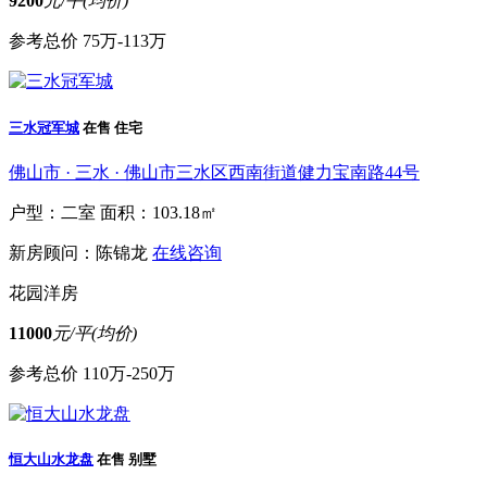
9200
元/平(均价)
参考总价
75万-113万
三水冠军城
在售
住宅
佛山市 · 三水 · 佛山市三水区西南街道健力宝南路44号
户型：二室
面积：103.18㎡
新房顾问：陈锦龙
在线咨询
花园洋房
11000
元/平(均价)
参考总价
110万-250万
恒大山水龙盘
在售
别墅