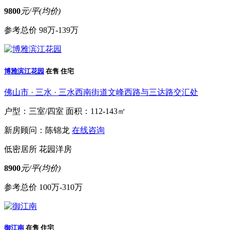
9800
元/平(均价)
参考总价
98万-139万
博雅滨江花园
在售
住宅
佛山市 · 三水 · 三水西南街道文峰西路与三达路交汇处
户型：三室/四室
面积：112-143㎡
新房顾问：陈锦龙
在线咨询
低密居所
花园洋房
8900
元/平(均价)
参考总价
100万-310万
御江南
在售
住宅