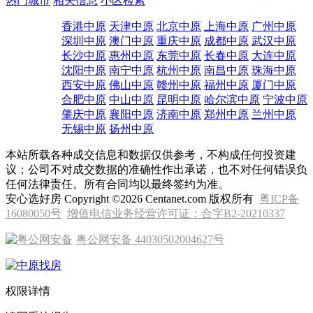
热门城市
相关信息
小区检索
香港中原
天津中原
北京中原
上海中原
广州中原
深圳中原
澳门中原
重庆中原
成都中原
武汉中原
长沙中原
惠州中原
东莞中原
长春中原
大连中原
沈阳中原
南宁中原
杭州中原
南昌中原
珠海中原
西安中原
佛山中原
赣州中原
福州中原
厦门中原
合肥中原
中山中原
昆明中原
哈尔滨中原
宁波中原
肇庆中原
襄阳中原
济南中原
郑州中原
兰州中原
无锡中原
扬州中原
本站所载各种成交信息和数据仅供参考，不构成任何投资建
议；公司不对成交数据的准确性作出承诺，也不对任何错误负
任何法律责任。所有合同均以最终签约为准。
安心选好房 Copyright ©2026 Centanet.com 版权所有
粤ICP备
16080050号
增值电信业务经营许可证：合字B2-20210337
粤公网安备 44030502004627号
权限详情