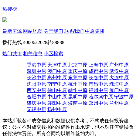
热搜榜
最新房源
网站地图
关于我们
联系我们
中原集团
拨打热线
4000622028转88888
热门城市
相关信息
小区检索
香港中原
天津中原
北京中原
上海中原
广州中原
深圳中原
澳门中原
重庆中原
成都中原
武汉中原
长沙中原
惠州中原
东莞中原
长春中原
大连中原
沈阳中原
南宁中原
杭州中原
南昌中原
珠海中原
西安中原
佛山中原
赣州中原
福州中原
厦门中原
合肥中原
中山中原
昆明中原
哈尔滨中原
宁波中原
肇庆中原
襄阳中原
济南中原
郑州中原
兰州中原
无锡中原
扬州中原
本站所载各种成交信息和数据仅供参考，不构成任何投资建
议；公司不对成交数据的准确性作出承诺，也不对任何错误负
任何法律责任。所有合同均以最终签约为准。