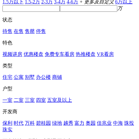
1.5万以下
1.5-2万
2-3万
3-4万
4-6万
+ 更多及自定义
6万以上
万
状态
待售
在售
售罄
停售
特色
视频讲房
优惠楼盘
免费专车看房
热推楼盘
VR看房
类型
住宅
公寓
别墅
办公楼
商铺
户型
一室
二室
三室
四室
五室及以上
开发商
保利
时代
万科
碧桂园
绿地
越秀
富力
奥园
佳兆业
中海
珠投
珠实