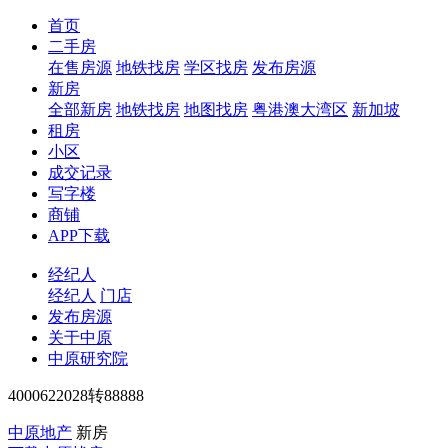
首页
二手房
在售房源
地铁找房
学区找房
发布房源
新房
全部新房
地铁找房
地图找房
粤港澳大湾区
新加坡
租房
小区
成交记录
写字楼
商铺
APP下载
经纪人
经纪人
门店
发布房源
关于中原
中原研究院
4000622028转88888
中原地产
新房