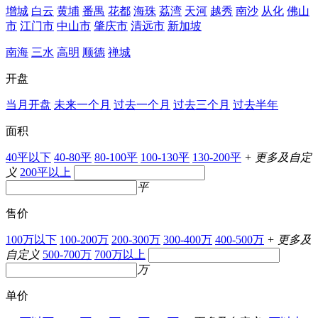
增城
白云
黄埔
番禺
花都
海珠
荔湾
天河
越秀
南沙
从化
佛山
市
江门市
中山市
肇庆市
清远市
新加坡
南海
三水
高明
顺德
禅城
开盘
当月开盘
未来一个月
过去一个月
过去三个月
过去半年
面积
40平以下
40-80平
80-100平
100-130平
130-200平
+ 更多及自定
义
200平以上
平
售价
100万以下
100-200万
200-300万
300-400万
400-500万
+ 更多及
自定义
500-700万
700万以上
万
单价