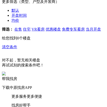
更多筛选（类型、户型及开发商）
默认
开盘时间
均价
筛选：
在售
住宅
VR看房
优惠楼盘
免费专车看房
当月开盘
给您找到
0
个楼盘
清空条件
对不起，暂无相关楼盘
再试试别的搜索条件吧！
帮我找房
下载中原找房APP
更多服务更多便捷
找房好帮手